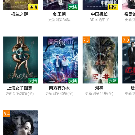
抵达之谜
剑王朝
中国机长
亲爱
更新到第34集
BD国语中字
更新到
7.9
7.0
上海女子图鉴
南方有乔木
河神
法
更新到第20集(全)
更新到第40集(全)
更新到第24集(全)
更新到
8.4