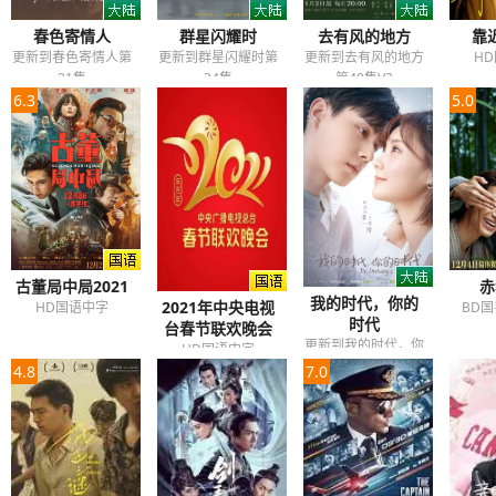
春色寄情人
群星闪耀时
去有风的地方
靠
更新到春色寄情人第
更新到群星闪耀时第
更新到去有风的地方
H
21集
34集
第40集V2
6.3
5.0
赤
古董局中局2021
我的时代，你的
2021年中央电视
BD
HD国语中字
时代
台春节联欢晚会
更新到我的时代，你
HD国语中字
的时代第38集
4.8
7.0