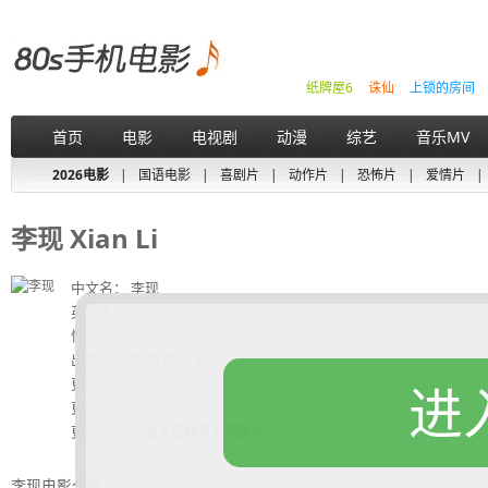
纸牌屋6
诛仙
上锁的房间
首页
电影
电视剧
动漫
综艺
音乐MV
2026电影
|
国语电影
|
喜剧片
|
动作片
|
恐怖片
|
爱情片
|
李现 Xian Li
中文名： 李现
英文名： Xian Li
性别： 男
出生地： 中国,湖北,荆州
更多外文名：
进
更多中文名：
更多信息：
进入豆瓣演员页面
李现电影全集