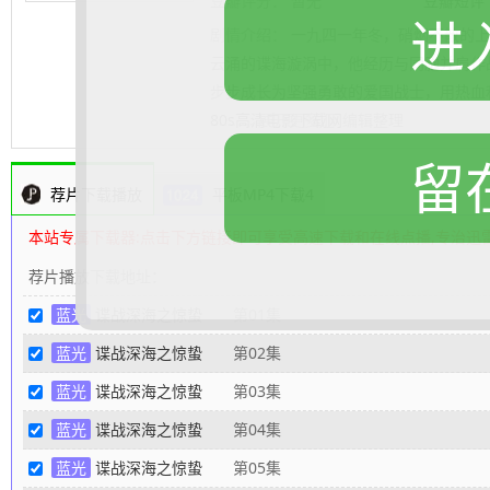
豆瓣评分：
暂无
豆瓣短评
进
剧情介绍：
一九四一年冬，硝烟不散的上
云涌的谍海漩涡中，他经历与同胞并肩作
步步成长为坚强勇敢的爱国战士，用热血
80s高清电影下载网
.......... 展开更多
编辑整理
留
荐片下载播放
平板MP4下载4
本站专属下载器:点击下方链接即可享受高速下载和在线点播,专治迅
荐片播放下载地址：
蓝光
谍战深海之惊蛰
第01集
蓝光
谍战深海之惊蛰
第02集
蓝光
谍战深海之惊蛰
第03集
蓝光
谍战深海之惊蛰
第04集
蓝光
谍战深海之惊蛰
第05集