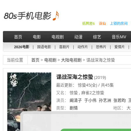
纸牌屋6
诛仙
上锁的房间
首页
电影
电视剧
动漫
综艺
音乐MV
2026电影
|
国语电影
|
喜剧片
|
动作片
|
恐怖片
|
爱情片
|
当前位置
首页
>
电视剧
>
大陆电视剧
> 谍战深海之惊蛰
谍战深海之惊蛰
(2019)
最近更新： 惊蛰45(全) / 共45集
又名：
惊蛰 , 麻雀2之惊蛰
演员：
阚清子
于小伟
孙艺洲
张若昀
类型：
剧情
地区：
大
导演：
孙皓
上映日期
片长：
45分钟
更新日期