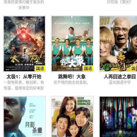
简单的爱情闪耀于复杂的
印尼版《潜伏》
背景中
太极1：从零开始
跳舞吧！大象
人再囧途之泰囧
一部有新意，敢创新，有
还不错的励志轻喜剧。
蓝光国语中字
惊喜，值得肯定的好电影