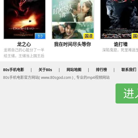
龙之心
我在时间尽头等你
诡打墙
龙将自己的心脏分了一半
深陷鬼窟，死里难逃
给王储，王储当上国王后
反而比自己的父亲更加残
暴
80s手机电影
|
关于80s
|
网站地图
|
排行榜
|
联系我们
80s手机电影官方网站( www.80sgod.com ) , 专业的mp4视频网站
进