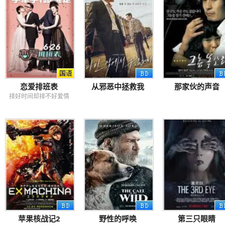
恋爱排班表
从邪恶中拯救我
那家伙的声音
排好时间却排不好爱情
苹果核战记2
野性的呼唤
第三只眼睛