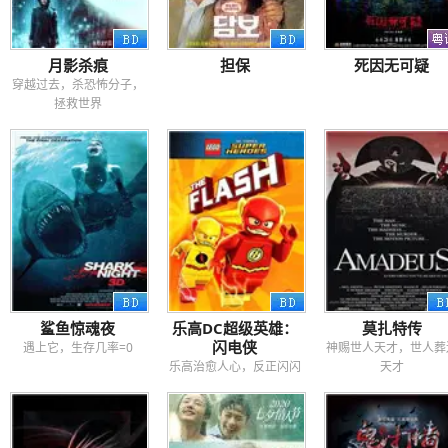
月影杀痕
担保
死因无可疑
穿越过去，杀恐怖分子，
拯救世界
鲨鱼惊魂夜
乐高DC超级英雄：
莫扎特传
闪电侠
遇上它，生存几率=0
神赐世人天才，世人葬
乐高治愈人心，反正闪闪
天才
就是惹人爱！！