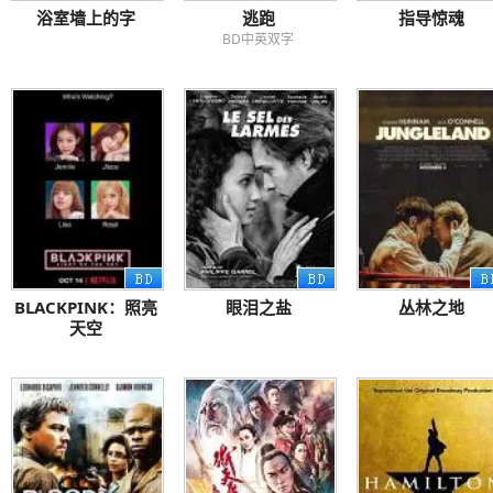
浴室墙上的字
逃跑
指导惊魂
BD中英双字
BLACKPINK：照亮
眼泪之盐
丛林之地
天空