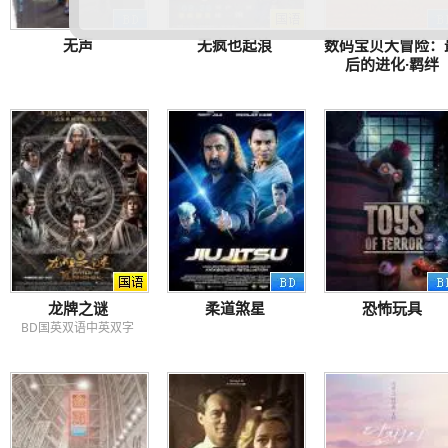
无声
无疯也起浪
数码宝贝大冒险：
后的进化·羁绊
龙牌之谜
柔道煞星
恐怖玩具
BD国英双语中英双字