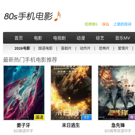
纸牌屋6
诛仙
上锁的房间
首页
电影
电视剧
动漫
综艺
音乐MV
2026电影
|
国语电影
|
喜剧片
|
动作片
|
恐怖片
|
爱情片
|
最新热门手机电影推荐
姜子牙
末日逃生
急先锋
BD国语中字
BD国粤双语中字