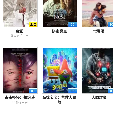
金都
秘密窝点
常春藤
蓝光粤语中字
奇奇怪怪：整容液
海绵宝宝：营救大冒
人肉炸弹
险
BD韩语中字