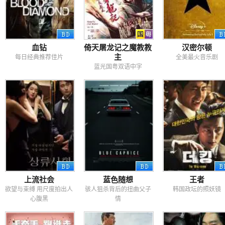
血钻
倚天屠龙记之魔教教
汉密尔顿
主
每日经典推荐佳片
全美最火音乐剧
蓝光国粤双语中字
上流社会
蓝色随想
王者
欲望与束缚 用尺度拍出人
骇人狙杀背后的扭曲父子
韩国政坛的照妖镜
心腹黑
情