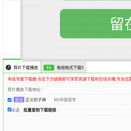
查看截图
更新日期：
2020-10-24
豆瓣短评
豆瓣评分：
4.3
留
剧情介绍：
在第三次世界大战期间，美国
号为“陆军培根”，以创造超级士兵近交人
口”已经占据食物链的顶端，吃和人类饲
赏金猎人工作的最后一行人类抵抗-一组
.......... 展开更多
他的任务是找出枪口上台并消灭他们。
8
荐片下载播放
电视格式下载5
本站专属下载器:点击下方链接即可享受高速下载和在线点播,专治迅
荐片播放下载地址：
蓝光
正义的子弹
BD中英双字
全选
批量复制下载链接