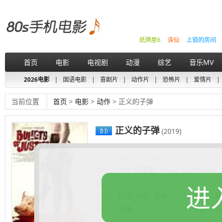
纸牌屋6
诛仙
上锁的房间
首页
电影
电视剧
动漫
综艺
音乐MV
2026电影
|
国语电影
|
喜剧片
|
动作片
|
恐怖片
|
爱情片
|
当前位置
首页
>
电影
>
动作
> 正义的子弹
正义的子弹
(2019)
又名：
Bullets of Justice
演员：
丹尼·特雷霍
Timur Turisbekov
娃
进
类型：
动作
科幻
恐怖
地区：
其
语言：
英语
导演：
瓦
上映日期：
2019-08-23
片长：
7