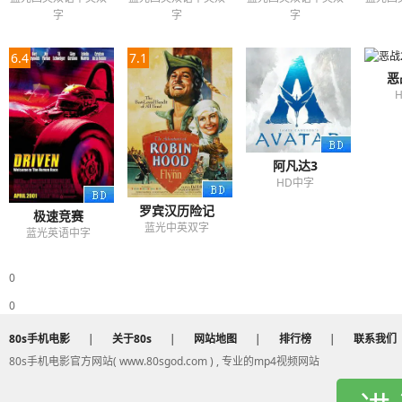
字
字
字
6.4
7.1
恶
阿凡达3
HD中字
罗宾汉历险记
极速竞赛
蓝光中英双字
蓝光英语中字
0
0
80s手机电影
|
关于80s
|
网站地图
|
排行榜
|
联系我们
80s手机电影官方网站( www.80sgod.com ) , 专业的mp4视频网站