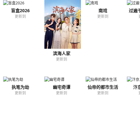
盲盒2026
南戏
过遍
更新到
更新到
滨海人家
更新到
执笔为劫
幽宅奇谭
仙帝的都市生活
汴
更新到
更新到
更新到