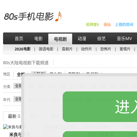
纸牌屋6
诛仙
上锁的房间
首页
电影
动漫
综艺
音乐MV
电视剧
2026电影
|
国语电影
|
喜剧片
|
动作片
|
恐怖片
|
爱情片
|
80s大陆电视剧下载频道
地区
全部
大陆剧
港台剧
日韩剧
欧美剧
全部
分类
偶像
言情
军旅
武侠
历史
神话
古装
战争
警匪
悬疑
喜
全部
进
年代
2026
2025
2024
2023
2022
2021
2020
2019
2018
20
最新
热门
好评
米良与麦青
其实不是重逢
马背