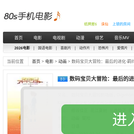
纸牌屋6
诛仙
上锁的房间
首页
电影
电视剧
动漫
综艺
音乐MV
2026电影
|
国语电影
|
喜剧片
|
动作片
|
恐怖片
|
爱情片
|
当前位置
首页
>
电影
>
动画
> 数码宝贝大冒险：最后的进化·羁
数码宝贝大冒险：最后的进
又名：
数码宝贝大冒险剧场版 , Digimon Adve
Kizuna , デジモンアドベンチャー LAST E
演员：
细谷佳正
花江夏树
三森铃子
田
进
类型：
动画
冒险
地区：
日
语言：
日语
导演：
田
上映日期：
2020-02-21
片长：
9