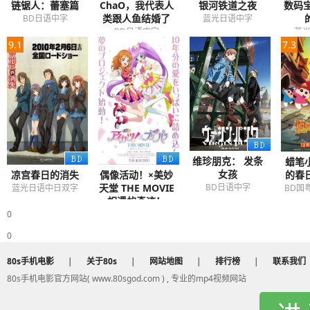
链锯人：蕾塞篇
ChaO，我代表人
银河铁道之夜
数码
类跟人鱼结婚了
BD日语中字
蓝光日语中字
BD日语中字
蓝
9.1
7.3
维珍朋克： 发条
蜡笔
女孩
凉宫春日的消失
偶像活动！×美妙
的春
天堂 THE MOVIE
BD日语中字
蓝光日语中日双字
BD国
-相遇的奇迹！-
BD日语中字
0
0
80s手机电影
|
关于80s
|
网站地图
|
排行榜
|
联系我们
80s手机电影官方网站( www.80sgod.com ) , 专业的mp4视频网站