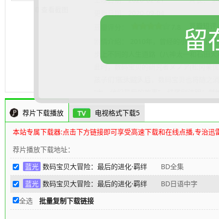
查看截图
更新日期：
2020-09-04
豆瓣短评
豆瓣评分：
7.8
留
剧情介绍：
2010年，曾经的小学生们已
步上不同的人生道路（八神太一和石田大
此时，数码宝贝的研究者メノア(松冈茉优
孩子们”长大成人后，数码宝贝也将随之
.......... 展开更多
“太一他们最后的故事”，结尾则注明：献
“孩子”们，还有亚古兽注视着长大成人的
荐片下载播放
电视格式下载5
呢”。
80s高清电影下载网
编辑整理
本站专属下载器:点击下方链接即可享受高速下载和在线点播,专治迅
荐片播放下载地址：
蓝光
数码宝贝大冒险：最后的进化·羁绊
BD全集
蓝光
数码宝贝大冒险：最后的进化·羁绊
BD日语中字
全选
批量复制下载链接