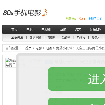
纸牌屋6
诛仙
上锁的房间
首页
电影
电视剧
动漫
综艺
音乐MV
2026电影
|
国语电影
|
喜剧片
|
动作片
|
恐怖片
|
爱情片
|
当前位置
首页
>
电影
>
动画
> 角落小伙伴：天空王国与两位小
角落小伙伴：天空王国与两
第06集
进
又名：
剧场版 角落小伙伴 从天而降的云之
演员：
井之原快彦 本上真奈美
类型：
动画
地区：
日
语言：
日语
导演：
イ
上映日期：
2025-10-31
更新日期