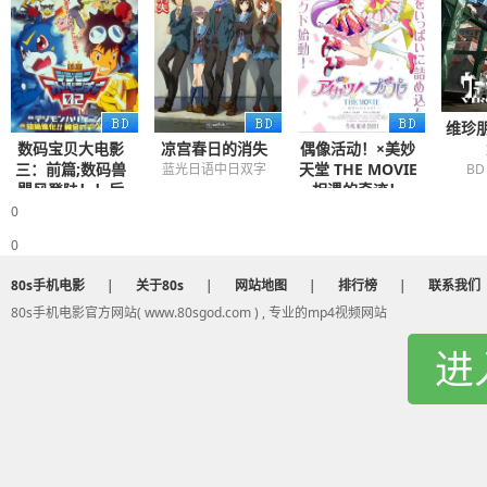
维珍
数码宝贝大电影
凉宫春日的消失
偶像活动！×美妙
三：前篇;数码兽
天堂 THE MOVIE
B
蓝光日语中日双字
飓风登陆！！后
-相遇的奇迹！-
篇・超绝进
BD日语中字
0
化！！黄金的数
0
码装甲
蓝光日语中字
80s手机电影
|
关于80s
|
网站地图
|
排行榜
|
联系我们
80s手机电影官方网站( www.80sgod.com ) , 专业的mp4视频网站
进