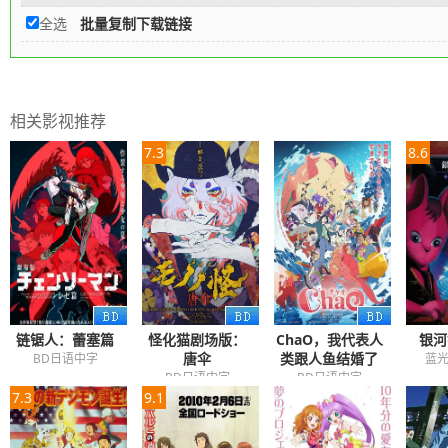
全选
批量复制下载链接
相关影视推荐
7.3
8.6
链锯人：蕾塞篇
怪化猫剧场版：
ChaO，我代表人
银河
唐伞
类跟人鱼结婚了
BD日语中字
蓝
BD日语中字
BD日语中字
7.3
9.1