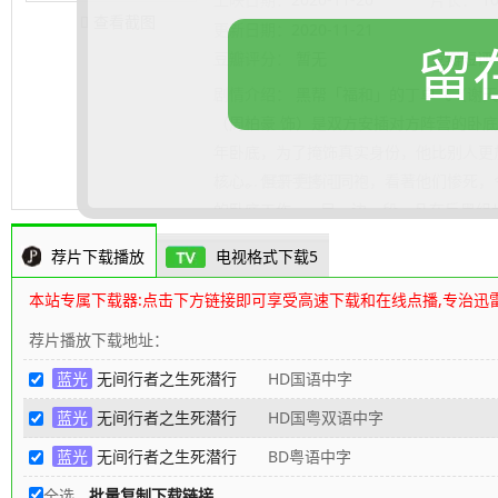
查看截图
更新日期：
2020-11-21
留
豆瓣评分：
暂无
豆瓣短评
剧情介绍：
黑帮「福和」的丁卓飞（谢天
（周柏豪 饰）是双方安插对方阵营的卧底
年卧底，为了掩饰真实身份，他比别人更
核心。但亲手拷问同袍，看著他们惨死，
.......... 展开更多
的卧底工作…… 另一边，段一凡在反黑
的总督察。事业爱情皆美满的段一凡，开
荐片下载播放
电视格式下载5
察。他处心积虑想摆脱宋先生（陈启泰 
一次「福和」及「东利」的毒品交易，原
本站专属下载器:点击下方链接即可享受高速下载和在线点播,专治迅
叛徒的骗局。一黑一白两个警察，各自为
荐片播放下载地址：
亡的对峙局面……
80s高清电影下载网
编辑
蓝光
无间行者之生死潜行
HD国语中字
蓝光
无间行者之生死潜行
HD国粤双语中字
蓝光
无间行者之生死潜行
BD粤语中字
全选
批量复制下载链接