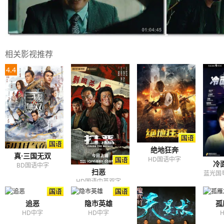
相关影视推荐
4.4
绝地狂奔
真·三国无双
HD国语中字
冷
BD国语中字
扫恶
蓝光国
HD国语中英双字
追恶
隐市英雄
孤
HD中字
HD中字