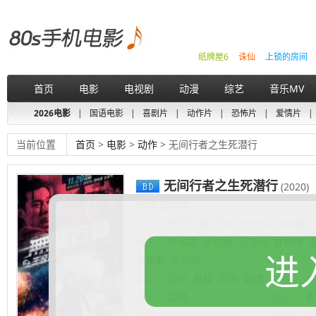
纸牌屋6
诛仙
上锁的房间
首页
电影
电视剧
动漫
综艺
音乐MV
2026电影
|
国语电影
|
喜剧片
|
动作片
|
恐怖片
|
爱情片
|
当前位置
首页
>
电影
>
动作
> 无间行者之生死潜行
无间行者之生死潜行
(2020)
BD粤语中字
又名：
无间行者 , The Infernal Walker
演员：
许绍雄
黄德斌
吕良伟
甘婷婷
进
梁竞徽
陈启泰
类型：
动作
悬疑
犯罪
剧情
地区：
大
语言：
国语
导演：
黄
上映日期：
2020-11-20
片长：
1