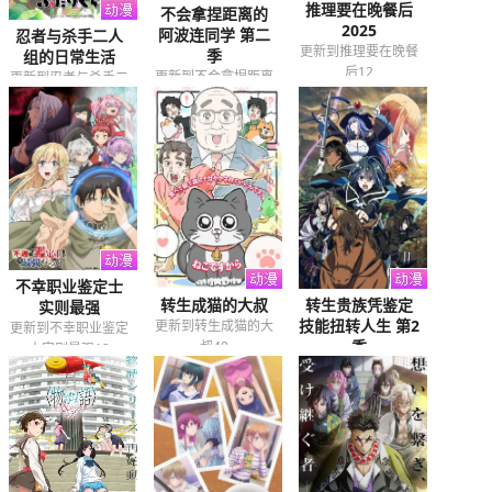
推理要在晚餐后
不会拿捏距离的
2025
阿波连同学 第二
忍者与杀手二人
更新到推理要在晚餐
季
组的日常生活
后12
更新到不会拿捏距离
更新到忍者与杀手二
的阿波连同学第二季
人组的日常生活12
12
不幸职业鉴定士
转生成猫的大叔
转生贵族凭鉴定
实则最强
技能扭转人生 第2
更新到转生成猫的大
更新到不幸职业鉴定
季
叔48
士实则最强12
更新到转生贵族凭鉴
定技能扭转人生第2
季12