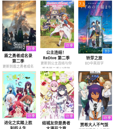
7.3
是靠了过来12
公主连结！
盾之勇者成名录
ReDive 第二季
铃芽之旅
第二季
更新到公主连结与你
BD中英双字
更新到盾之勇者成名
重逢第二季12修复
录第二季13
进化之实踏上胜
结城友奈是勇者
贾希大人不气馁
利的人生
大满开之章