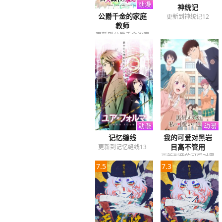
神统记
公爵千金的家庭
更新到神统记12
教师
更新到公爵千金的家
庭教师12
记忆缝线
我的可爱对黑岩
目高不管用
更新到记忆缝线13
更新到我的可爱对黑
7.5
7.3
岩目高不管用12