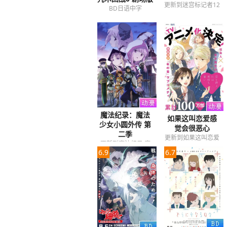
更新到迷宫标记者12
BD日语中字
魔法纪录：魔法
如果这叫恋爱感
少女小圆外传 第
觉会很恶心
二季
更新到如果这叫恋爱
更新到魔法纪录 魔
感觉会很恶心12
6.9
6.7
法少女小圆外传第二
季08