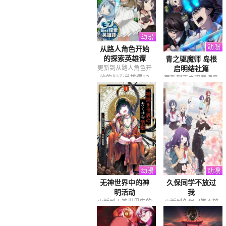
从路人角色开始
的探索英雄谭
青之驱魔师 岛根
更新到从路人角色开
启明结社篇
始的探索英雄谭12
更新到青之驱魔师岛
根启明结社篇12
无神世界中的神
久保同学不放过
明活动
我
更新到无神世界中的
更新到久保同学不放
神明活动12
过我12