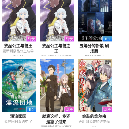
祭品公主与兽王
祭品公主与兽之
五等分的新娘 剧
王
场版
更新到祭品公主与兽
之王19
更新到祭品公主与兽
BD日语中字
之王24
漂流家园
就算这样，步还
金装的维尔梅
是靠了过来
蓝光国日双语中字
更新到金装的维尔梅
更新到就算这样步还
12