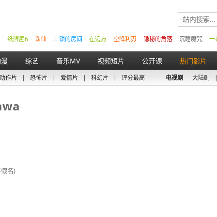
纸牌屋6
诛仙
上锁的房间
在远方
空降利刃
隐秘的角落
沉睡魔咒
一
动漫
综艺
音乐MV
视频短片
公开课
热门影片
动作片
|
恐怖片
|
爱情片
|
科幻片
|
评分最高
电视剧
大陆剧
awa
假名)