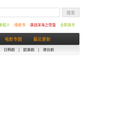
拳超人
绿皮书
谍战深海之惊蛰
全职高手
电影专题
最近更新
|
日韩剧
|
欧美剧
|
港台剧