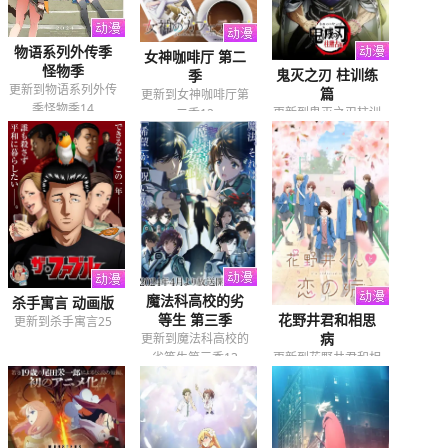
物语系列外传季
女神咖啡厅 第二
怪物季
鬼灭之刃 柱训练
季
更新到物语系列外传
篇
更新到女神咖啡厅第
季怪物季14
更新到鬼灭之刃柱训
二季12
练篇08
魔法科高校的劣
杀手寓言 动画版
等生 第三季
花野井君和相思
更新到杀手寓言25
病
更新到魔法科高校的
劣等生第三季13
更新到花野井君和相
思病12