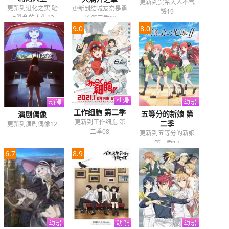
更新到贾希大人不气
更新到进化之实 踏
更新到结城友奈是勇
馁19
上胜利的人生12
者 第三季12
9.0
8.0
工作细胞 第二季
五等分的新娘 第
演剧偶像
更新到工作细胞 第
二季
更新到演剧偶像12
二季08
更新到五等分的新娘
第二季12
6.7
8.9