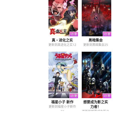
真・进化之实
黑暗集会
更新到真进化之实12
更新到黑暗集会25
福星小子 新作
想要成为影之实
力者！
更新到福星小子新作
23
更新到想要成为影之