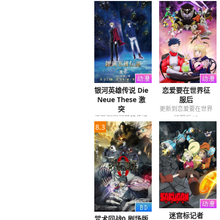
实力者20
银河英雄传说 Die
恋爱要在世界征
Neue These 激
服后
突
更新到恋爱要在世界
更新到银河英雄传说
征服后12
8.3
激突12
迷宫标记者
咒术回战0 剧场版