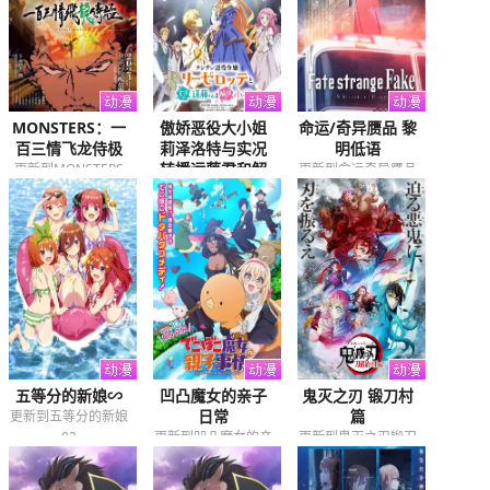
MONSTERS：一
傲娇恶役大小姐
命运/奇异赝品 黎
百三情飞龙侍极
莉泽洛特与实况
明低语
转播远藤君和解
更新到MONSTERS
更新到命运奇异赝品
说员小林
一百三情飞龙侍极01
黎明低语01
更新到傲娇恶役大小
姐莉泽洛特与实况转
播远藤君和解说员小
林12
五等分的新娘∽
凹凸魔女的亲子
鬼灭之刃 锻刀村
日常
篇
更新到五等分的新娘
02
更新到凹凸魔女的亲
更新到鬼灭之刃锻刀
子日常12
村篇11