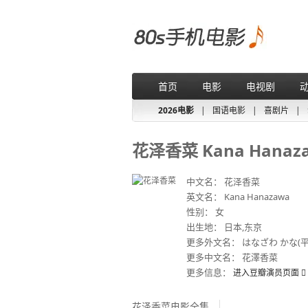
首页
电影
电视剧
2026电影
|
国语电影
|
喜剧片
|
花泽香菜 Kana Hanaz
中文名： 花泽香菜
英文名： Kana Hanazawa
性别： 女
出生地： 日本,东京
更多外文名： はなざわ かな(平
更多中文名： 花澤香菜
更多信息：
进入豆瓣演员页面
花泽香菜电影全集