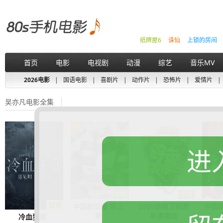
纸牌屋6
诛仙
上锁的房间
首页
电影
电视剧
动漫
综艺
音乐MV
2026电影
|
国语电影
|
喜剧片
|
动作片
|
恐怖片
|
爱情片
|
吴亦凡电影全集
5.2
进
中国新说唱 第三
2020湖南卫视跨
中国
季
年演唱会
冷血狂宴