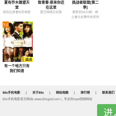
夏有乔木雅望天
致青春·原来你还
挑战者联盟[第二
堂
在这里
季]
拍的比原著好的电影
夏日绵绵正好甜
更新到0820期：薛
之谦与女舞伴亲密热
舞
5.0
有一个地方只有
我们知道
80s手机电影
|
关于80s
|
网站地图
|
排行榜
|
联系我们
80s手机电影官方网站( www.80sgod.com ) , 专业的mp4视频网站
进