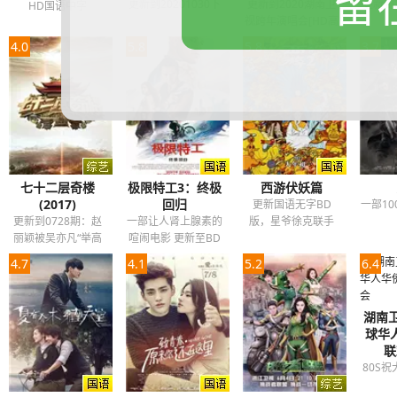
留
更新到20201030下
更新到2020湖南卫
更新到2
HD国语中字
视跨年演唱会[HD高
清]
4.0
5.8
5.8
3.7
七十二层奇楼
极限特工3：终极
西游伏妖篇
(2017)
回归
更新国语无字BD
一部10
更新到0728期：赵
一部让人肾上腺素的
版，星爷徐克联手
丽颖被吴亦凡“举高
喧闹电影 更新至BD
高”
国英双语中英双字
4.7
4.1
5.2
6.4
湖南卫
球华
联
80S