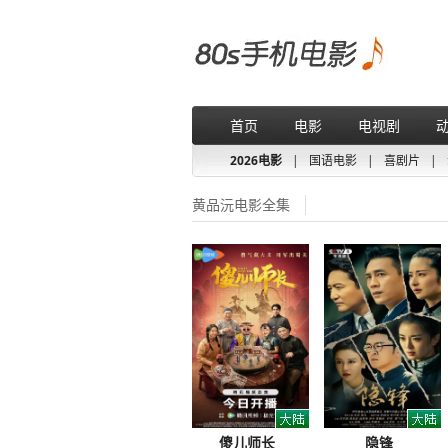
首页
电影
电视剧
2026电影
|
国语电影
|
喜剧片
|
黄品沅电影全集
傻儿师长
隐锋