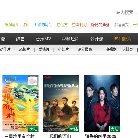
纸牌屋6
诛仙
上锁的房间
在远方
空降利刃
隐秘的角落
沉睡魔咒
一
动漫
综艺
音乐MV
视频短片
公开课
热门影片
动作片
|
恐怖片
|
爱情片
|
科幻片
|
评分最高
电视剧
大陆剧
三星堆里有个村
我们的河山
消失的凶手2025