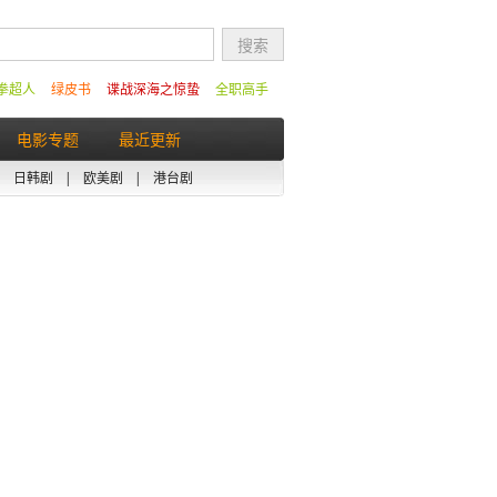
拳超人
绿皮书
谍战深海之惊蛰
全职高手
电影专题
最近更新
|
日韩剧
|
欧美剧
|
港台剧