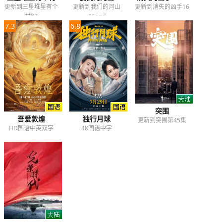
更新到三星堆里有个
更新到我们的河山
更新到消失的凶手16
村08
36end
7.3
6.8
突围
吾爱敦煌
独行月球
更新到突围第45集
HD国语中英双字
4K国语中字