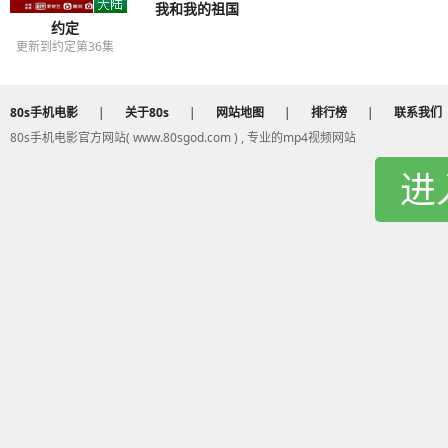
我和我的祖国
约定
更新到约定第36集
80s手机电影
|
关于80s
|
网站地图
|
排行榜
|
联系我们
80s手机电影官方网站( www.80sgod.com ) , 专业的mp4视频网站
进