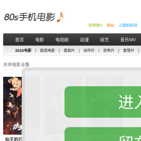
纸牌屋6
诛仙
上锁的房间
首页
电影
电视剧
动漫
综艺
音乐MV
2026电影
|
国语电影
|
喜剧片
|
动作片
|
恐怖片
|
爱情片
|
关帅电影全集
进
仙王的日常生活
缥缈剑仙传
向着星辰的长征