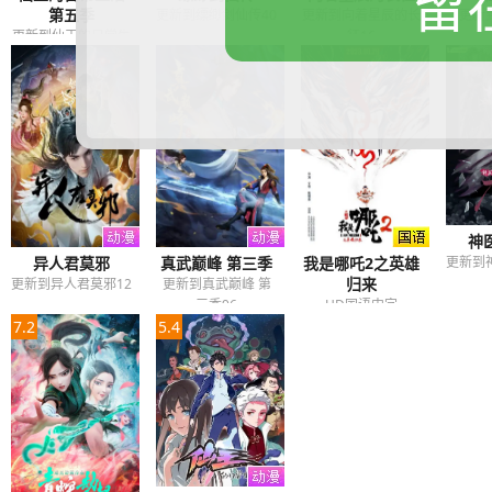
留
第五季
更新到缥缈剑仙传40
更新到向着星辰的长
更新
更新到仙王的日常生
征16
活第五季12
神
异人君莫邪
真武巅峰 第三季
我是哪吒2之英雄
更新到
归来
更新到异人君莫邪12
更新到真武巅峰 第
三季96
HD国语中字
7.2
5.4