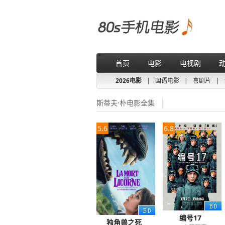
首页
电影
电视剧
2026电影
|
国语电影
|
喜剧片
|
斯蒂夫·朴电影全集
5.6
6.8
编号17
独角兽之死