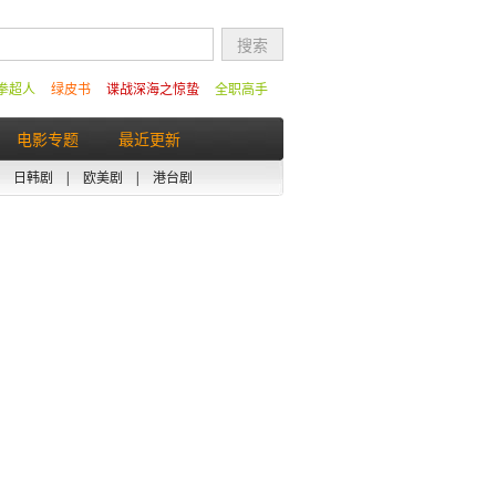
拳超人
绿皮书
谍战深海之惊蛰
全职高手
电影专题
最近更新
|
日韩剧
|
欧美剧
|
港台剧