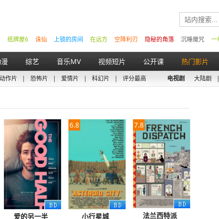
纸牌屋6
诛仙
上锁的房间
在远方
空降利刃
隐秘的角落
沉睡魔咒
一
动漫
综艺
音乐MV
视频短片
公开课
热门影片
动作片
|
恐怖片
|
爱情片
|
科幻片
|
评分最高
电视剧
大陆剧
6.8
7.8
法兰西特派
爱的另一半
小行星城