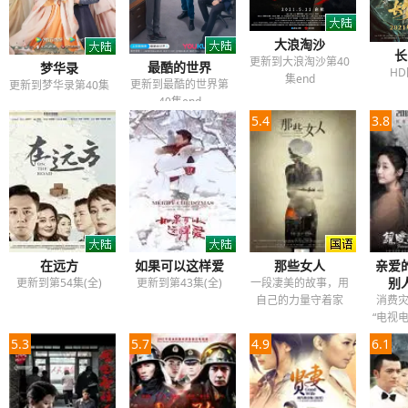
大浪淘沙
长
更新到大浪淘沙第40
最酷的世界
梦华录
H
集end
更新到最酷的世界第
更新到梦华录第40集
40集end
5.4
3.8
在远方
如果可以这样爱
那些女人
亲爱
别
更新到第54集(全)
更新到第43集(全)
一段凄美的故事，用
自己的力量守着家
消费
“电视
5.3
5.7
4.9
6.1