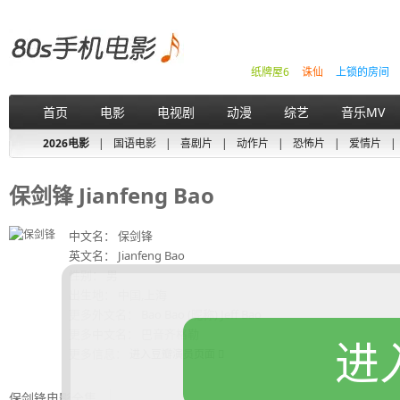
纸牌屋6
诛仙
上锁的房间
首页
电影
电视剧
动漫
综艺
音乐MV
2026电影
|
国语电影
|
喜剧片
|
动作片
|
恐怖片
|
爱情片
|
保剑锋 Jianfeng Bao
中文名： 保剑锋
英文名： Jianfeng Bao
性别： 男
出生地： 中国,上海
更多外文名： Bao Bao (昵称) Jeff Bao
更多中文名： 巴音齐格勒
进
更多信息：
进入豆瓣演员页面
保剑锋电影全集