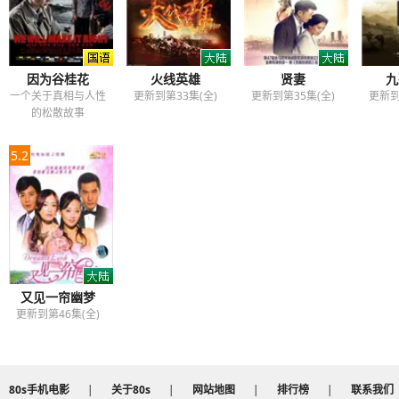
因为谷桂花
火线英雄
贤妻
九
一个关于真相与人性
更新到第33集(全)
更新到第35集(全)
更新到
的松散故事
5.2
又见一帘幽梦
更新到第46集(全)
80s手机电影
|
关于80s
|
网站地图
|
排行榜
|
联系我们