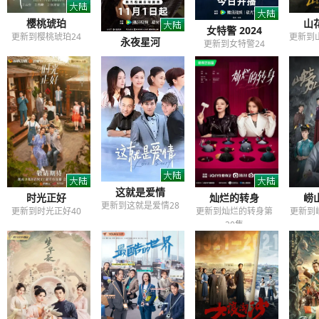
樱桃琥珀
山
女特警 2024
更新到樱桃琥珀24
更新到
永夜星河
更新到女特警24
更新到永夜星河32
这就是爱情
时光正好
灿烂的转身
崂
更新到这就是爱情28
更新到时光正好40
更新到灿烂的转身第
更新到
20集