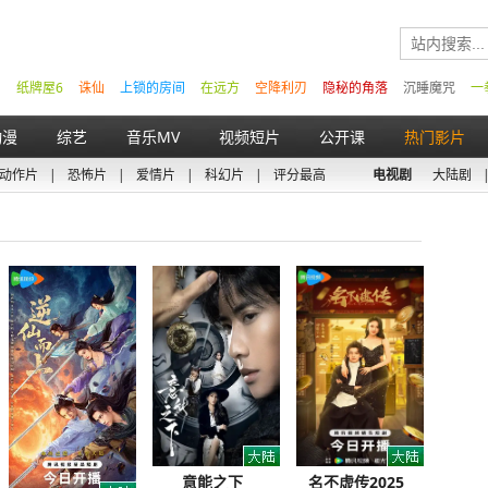
纸牌屋6
诛仙
上锁的房间
在远方
空降利刃
隐秘的角落
沉睡魔咒
一
动漫
综艺
音乐MV
视频短片
公开课
热门影片
动作片
|
恐怖片
|
爱情片
|
科幻片
|
评分最高
电视剧
大陆剧
意能之下
名不虚传2025