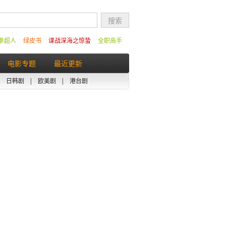
拳超人
绿皮书
谍战深海之惊蛰
全职高手
电影专题
最近更新
|
日韩剧
|
欧美剧
|
港台剧