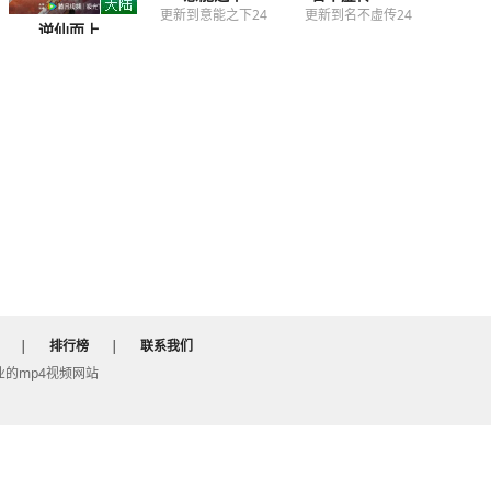
更新到意能之下24
更新到名不虚传24
逆仙而上
更新到逆仙而上
25end
|
排行榜
|
联系我们
 专业的mp4视频网站