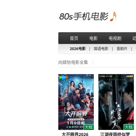
首页
电影
电视剧
2026电影
|
国语电影
|
喜剧片
|
向婧怡电影全集
大开眼界2026
江湖夜雨终似梦