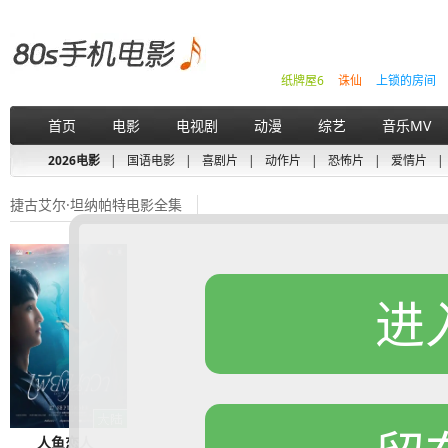
纸牌屋6
诛仙
上锁的房间
首页
电影
电视剧
动漫
综艺
音乐MV
2026电影
|
国语电影
|
喜剧片
|
动作片
|
恐怖片
|
爱情片
|
捷古艾尔·坦纳帕特电影全集
进
人鱼恋人