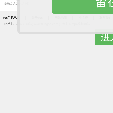
留
更新到人鱼恋人08
80s手机电影
|
关于80s
|
网站地图
|
排行榜
|
联系我们
80s手机电影官方网站( www.80sgod.com ) , 专业的mp4视频网站
进