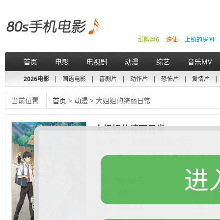
纸牌屋6
诛仙
上锁的房间
首页
电影
电视剧
动漫
综艺
音乐MV
2026电影
|
国语电影
|
喜剧片
|
动作片
|
恐怖片
|
爱情片
|
当前位置
首页
>
动漫
> 大姐姐的绮丽日常
大姐姐的绮丽日常
最近更新： 大姐姐的绮丽日常12
又名：
綺麗にしてもらえますか。/能帮
吗？
进
演员：
铃代纱弓
类型：
未知
地区：
日
导演：
大西健太
上映日期
更新日期：
2026-03-24