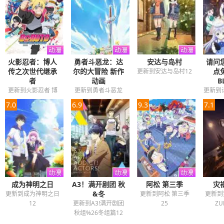
火影忍者：博人
勇者斗恶龙：达
安达与岛村
请问
传之次世代继承
尔的大冒险 新作
点
更新到安达与岛村12
者
动画
B
更新到火影忍者 博
更新到勇者斗恶龙
更新到
人传之火影次世代
达伊的大冒险100
来点兔
7.0
6.9
9.3
7.1
293
成为神明之日
A3！满开剧团 秋
阿松 第三季
灾
&冬
更新到成为神明之日
更新到阿松 第三季
更新到
12
更新到A3!满开剧团
25
ZU
秋组%26冬组篇12