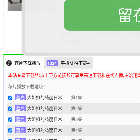
留
豆瓣评分：
暂无
豆瓣短评
剧情介绍：
本作以温泉涌动的海滨城市
洗衣店的主角金目绵花奈与身边众人交织
虽热爱温泉，却因两年前的事故渐渐失去旧时记
网
.......... 展开更多
编辑整理
荐片下载播放
平板MP4下载4
本站专属下载器:点击下方链接即可享受高速下载和在线点播,专治迅
荐片播放下载地址：
蓝光
大姐姐的绮丽日常
第1集
蓝光
大姐姐的绮丽日常
第2集
蓝光
大姐姐的绮丽日常
第3集
蓝光
大姐姐的绮丽日常
第4集