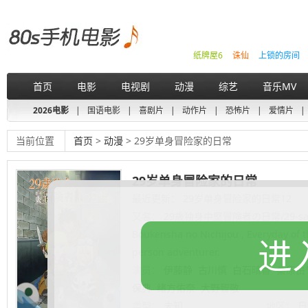
纸牌屋6
诛仙
上锁的房间
首页
电影
电视剧
动漫
综艺
音乐MV
2026电影
|
国语电影
|
喜剧片
|
动作片
|
恐怖片
|
爱情片
|
当前位置
首页
>
动漫
> 29岁单身冒险家的日常
29岁单身冒险家的日常
最近更新： 29岁单身冒险家的日常12
又名：
29歳独身中堅冒険者の日常/29-sai D
Boukensha no Nichijou , Everyday of t
进
person adventurer.
演员：
伊藤静
古川慎
白石晴香
桑原由
保典
绪方佑奈
大野智敬
类型：
未知
地区：
日