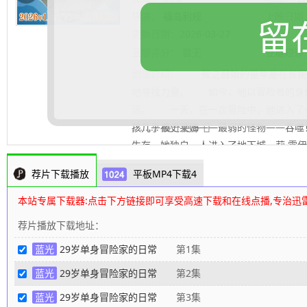
导演：
福岛利规
上映日期
留
更新日期：
2026-03-27
豆瓣评分：
暂无
豆瓣短评
剧情介绍：
筱之目始的童年是在贫民窟
地寻找力量。 如今，他以冒险者的身
活。 一天，在一次冒险中，他进入了
孩几乎被史莱姆——最弱的怪物——吞
.......... 展开更多
生存，她独自一人进入了地下城。莉 露
始不忍心让她孤身一人，于是 将她带
荐片下载播放
平板MP4下载4
活！ 一个笨拙却充满爱心的单身冒险
孩，共同谱写了 一段充满欢笑和泪水
本站专属下载器:点击下方链接即可享受高速下载和在线点播,专治迅
影下载网
编辑整理
荐片播放下载地址：
蓝光
29岁单身冒险家的日常
第1集
蓝光
29岁单身冒险家的日常
第2集
蓝光
29岁单身冒险家的日常
第3集