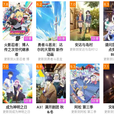
7.8
6.2
7.0
8.3
火影忍者：博人
勇者斗恶龙：达
安达与岛村
请问
传之次世代继承
尔的大冒险 新作
点
更新到安达与岛村12
者
动画
B
更新到火影忍者 博
更新到勇者斗恶龙
更新到
人传之火影次世代
达伊的大冒险100
来点兔
7.0
6.9
9.3
7.1
293
成为神明之日
A3！满开剧团 秋
阿松 第三季
灾
&冬
更新到成为神明之日
更新到阿松 第三季
更新到