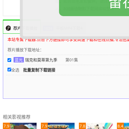
留
成，如背部毛发和囊肿。请注意，否则我
人。
.......... 展开更多
80s高清电影下载网
编辑整理
荐片下载播放
平板MP4下载4
本站专属下载器:点击下方链接即可享受高速下载和在线点播,专治迅
荐片播放下载地址：
蓝光
瑞克和莫蒂第九季
第01集
全选
批量复制下载链接
相关影视推荐
7.9
7.9
7.8
8.4