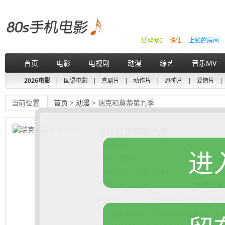
纸牌屋6
诛仙
上锁的房间
首页
电影
电视剧
动漫
综艺
音乐MV
2026电影
|
国语电影
|
喜剧片
|
动作片
|
恐怖片
|
爱情片
|
当前位置
首页
>
动漫
> 瑞克和莫蒂第九季
瑞克和莫蒂第九季
最近更新：
进
类型：
未知
地区：
美
上映日期：
2026-05-24
更新日期
豆瓣评分：
暂无
豆瓣短评
剧情介绍：
瑞克和莫蒂回来了，宝贝！
海。没有AI垃圾！只有A级有机污水，由