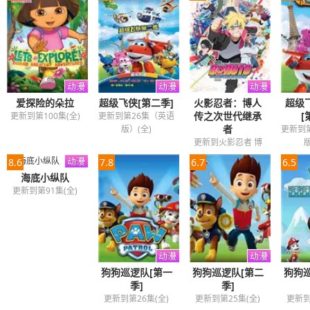
爱探险的朵拉
超级飞侠[第二季]
火影忍者：博人
超级
传之次世代继承
[
更新到第100集(全)
更新到第26集（英语
者
版）(全)
更新到
更新到火影忍者 博
版
人传之火影次世代
8.6
7.8
6.7
6.5
293
海底小纵队
更新到第91集(全)
狗狗巡逻队[第一
狗狗巡逻队[第二
狗狗
季]
季]
更新到第26集(全)
更新到第25集(全)
更新到