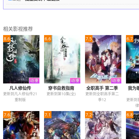
相关影视推荐
8.6
6.6
7.5
6.7
凡人修仙传
穿书自救指南
全职高手 第二季
我为
更新到凡人修仙传21
更新到第10集(全)
更新到全职高手第二
重制版
季12
更新到
律
7.6
7.1
7.2
6.8