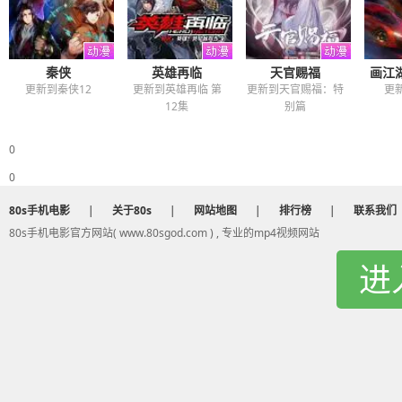
秦侠
英雄再临
天官赐福
画江
更新到秦侠12
更新到英雄再临 第
更新到天官赐福：特
更
12集
别篇
0
0
80s手机电影
|
关于80s
|
网站地图
|
排行榜
|
联系我们
80s手机电影官方网站( www.80sgod.com ) , 专业的mp4视频网站
进