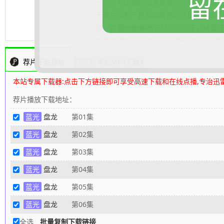
留
一天，乌山镇的没落贵族少年林雷·巴鲁
无意中得到一枚看似普通的戒指一一盘龙
变。在戒灵德林·柯沃特的帮助下，林雷
.......... 展开更多
大魔法师由此诞生。从小镇走出的少年凭
神，不断迈向更高境界，在一次次游走于
荐片下载播放
平板MP4下载4
向强者巅峰。
80s高清电影下载网
编辑整
本站专属下载器:点击下方链接即可享受高速下载和在线点播,专治迅
荐片播放下载地址：
蓝光
盘龙
第01集
蓝光
盘龙
第02集
蓝光
盘龙
第03集
蓝光
盘龙
第04集
蓝光
盘龙
第05集
蓝光
盘龙
第06集
全选
批量复制下载链接