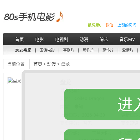
纸牌屋6
诛仙
上锁的房间
首页
电影
电视剧
动漫
综艺
音乐MV
2026电影
|
国语电影
|
喜剧片
|
动作片
|
恐怖片
|
爱情片
|
当前位置
首页
>
动漫
> 盘龙
盘龙
最近更新：
进
又名：
Coiled Dragon
类型：
未知
地区：
大
上映日期：
2026-04-30
更新日期
豆瓣评分：
暂无
豆瓣短评
剧情介绍：
玉兰大陆，一个充满神奇生