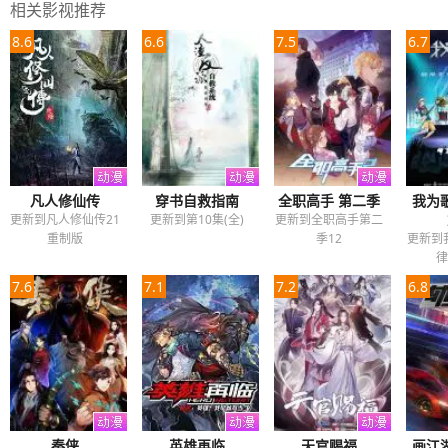
相关影视推荐
8.6
6.6
7.5
6.7
凡人修仙传
穿书自救指南
全职高手 第二季
我为
更新到凡人修仙传21
更新到第10集(全)
更新到全职高手第二
重制版
季12
更新到
律
7.6
7.1
7.2
6.8
秦侠
英雄再临
天官赐福
画江