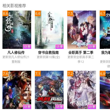
相关影视推荐
8.6
6.6
7.5
6.7
凡人修仙传
穿书自救指南
全职高手 第二季
我为
更新到凡人修仙传21
更新到第10集(全)
更新到全职高手第二
重制版
季12
更新到
律
7.6
7.1
7.2
6.8