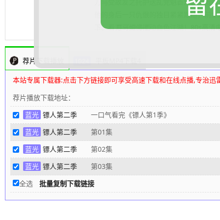
留
刀马受故友之托护送乱党魁首知世郎抵达
他的身后一只仇恨的独目紧紧跟随，前尘
下，看刀马如何搅动血色江湖！
.......... 展开更多
80s高
荐片下载播放
平板MP4下载4
本站专属下载器:点击下方链接即可享受高速下载和在线点播,专治迅
荐片播放下载地址：
蓝光
镖人第二季
一口气看完《镖人第1季》
蓝光
镖人第二季
第01集
蓝光
镖人第二季
第02集
蓝光
镖人第二季
第03集
全选
批量复制下载链接