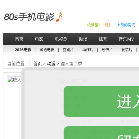
纸牌屋6
诛仙
上锁的房间
首页
电影
电视剧
动漫
综艺
音乐MV
2026电影
|
国语电影
|
喜剧片
|
动作片
|
恐怖片
|
爱情片
|
当前位置
首页
>
动漫
> 镖人第二季
镖人第二季
最近更新：
进
又名：
镖人贰
类型：
未知
地区：
大
上映日期：
2026-06-11
更新日期
豆瓣评分：
暂无
豆瓣短评
剧情介绍：
大业三年，边疆蠢动，隋炀