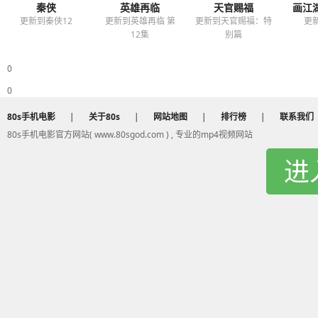
秦侠
英雄再临
天官赐福
画江
更新到秦侠12
更新到英雄再临 第
更新到天官赐福：特
更
12集
别篇
0
0
80s手机电影
|
关于80s
|
网站地图
|
排行榜
|
联系我们
80s手机电影官方网站( www.80sgod.com ) , 专业的mp4视频网站
进