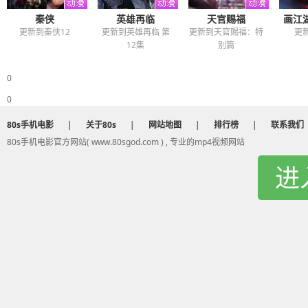
秦侠
英雄再临
天官赐福
画江
更新到秦侠12
更新到英雄再临 第
更新到天官赐福：特
更
12集
别篇
0
0
80s手机电影
|
关于80s
|
网站地图
|
排行榜
|
联系我们
80s手机电影官方网站( www.80sgod.com ) , 专业的mp4视频网站
进