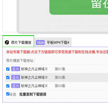
留
剧情介绍：
沧南危机解决后，林七夜完
集训考核，成为了正式的守夜人后，重回1
场与古神教会的崭新较量……新的西方邪
南，一场巨大的灾难风暴正悄然酝酿成型
.......... 展开更多
理
荐片下载播放
平板MP4下载4
本站专属下载器:点击下方链接即可享受高速下载和在线点播,专治迅
荐片播放下载地址：
蓝光
斩神之凡尘神域Ⅱ
第01集
蓝光
斩神之凡尘神域Ⅱ
第02集
蓝光
斩神之凡尘神域Ⅱ
第03集
全选
批量复制下载链接