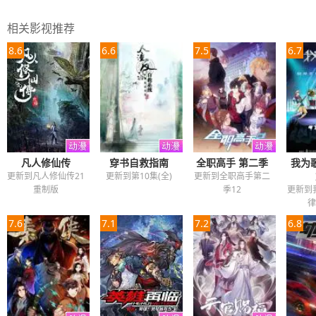
相关影视推荐
8.6
6.6
7.5
6.7
凡人修仙传
穿书自救指南
全职高手 第二季
我为
更新到凡人修仙传21
更新到第10集(全)
更新到全职高手第二
重制版
季12
更新到
律
7.6
7.1
7.2
6.8