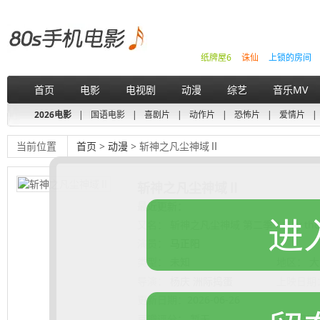
纸牌屋6
诛仙
上锁的房间
首页
电影
电视剧
动漫
综艺
音乐MV
2026电影
|
国语电影
|
喜剧片
|
动作片
|
恐怖片
|
爱情片
|
当前位置
首页
>
动漫
> 斩神之凡尘神域Ⅱ
斩神之凡尘神域Ⅱ
最近更新：
进
又名：
斩神之凡尘神域 第二季 / Slay the
演员：
马正阳
类型：
未知
地区：
大
导演：
杨庆 洲际捣蛋
上映日期
更新日期：
2026-06-26
豆瓣评分：
暂无
豆瓣短评