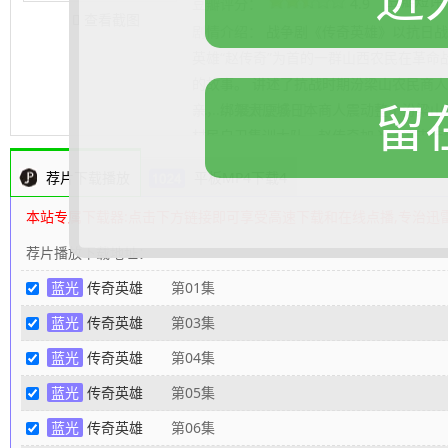
豆瓣短评
豆瓣评分：
4.9
查看截图
剧情介绍：
战争剧《传奇英雄》以抗日战
英雄“赵传奇”为首的一群山西农民在革命
的故事。 讲述了抗战时期汾梁山农民商
留
亲，绑架太原城日本商人震动整个汾梁山
.......... 展开更多
村民自卫集训大队，赵传奇加入了这支连
类的方式与日寇厮杀，引起了日寇的高度
荐片下载播放
平板MP4下载4
出牌的行事方式也为他赢得了“八路半”的
号，成为一名正规合格的八路军，在这期
本站专属下载器:点击下方链接即可享受高速下载和在线点播,专治迅
寻味的故事。在一次战斗中，指导员刘寒
荐片播放下载地址：
深深震撼了赵传奇，令赵传奇更加坚定对
蓝光
传奇英雄
第01集
的锤炼下，他从浑身缺点的草莽英雄成为
的八路军军事指挥员，把汾梁山地区日伪
蓝光
传奇英雄
第03集
迎来抗日战争的伟大胜利。
蓝光
传奇英雄
第04集
蓝光
传奇英雄
第05集
蓝光
传奇英雄
第06集