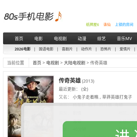
纸牌屋6
诛仙
上锁的房间
首页
电影
电视剧
动漫
综艺
音乐MV
2026电影
|
国语电影
|
喜剧片
|
动作片
|
恐怖片
|
爱情片
|
当前位置
首页
>
电视剧
>
大陆电视剧
> 传奇英雄
传奇英雄
(2013)
最近更新： (全)
又名：
小鬼子走着瞧 , 草莽英雄打鬼子
演员：
杨童舒
娟子
颜丹晨
海顿
类型：
剧情
地区：
大
导演：
海顿
上映日期
片长：
46分钟
更新日期
进