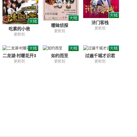
浒门客栈
暧昧侦探
吃素的小爸
更新到
更新到
更新到
二龙湖·村暖花开3
如约而至
过遍千城才识君
更新到
更新到
更新到