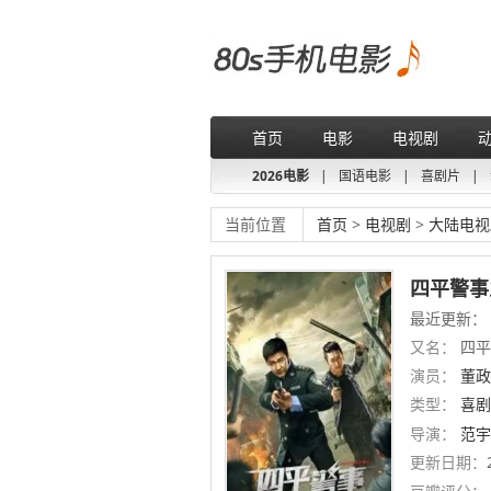
首页
电影
电视剧
2026电影
|
国语电影
|
喜剧片
|
当前位置
首页
>
电视剧
>
大陆电视
四平警事
最近更新：
又名：
四平
演员：
董政
类型：
喜剧
导演：
范宇
更新日期：