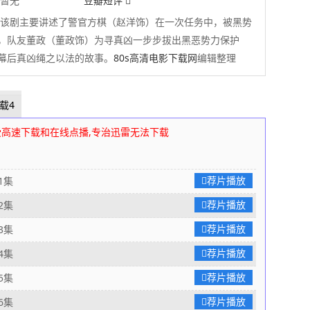
暂无
豆瓣短评
该剧主要讲述了警官方棋（赵洋饰）在一次任务中，被黑势
，队友董政（董政饰）为寻真凶一步步拔出黑恶势力保护
幕后真凶绳之以法的故事。
80s高清电影下载网
编辑整理
载4
受高速下载和在线点播,专治迅雷无法下载
荐片播放
1集
荐片播放
2集
荐片播放
3集
荐片播放
4集
荐片播放
5集
荐片播放
6集