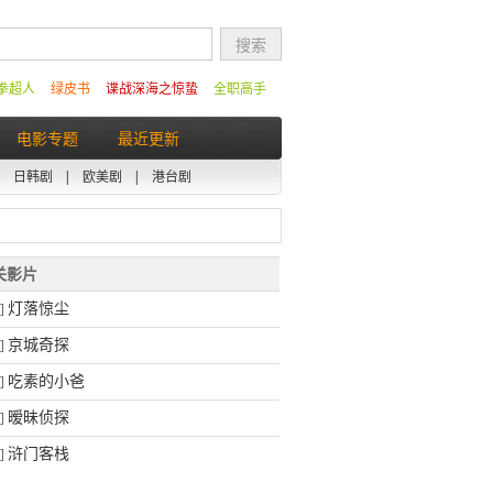
拳超人
绿皮书
谍战深海之惊蛰
全职高手
电影专题
最近更新
|
日韩剧
|
欧美剧
|
港台剧
相关影片
灯落惊尘
]
京城奇探
]
吃素的小爸
]
暧昧侦探
]
浒门客栈
]