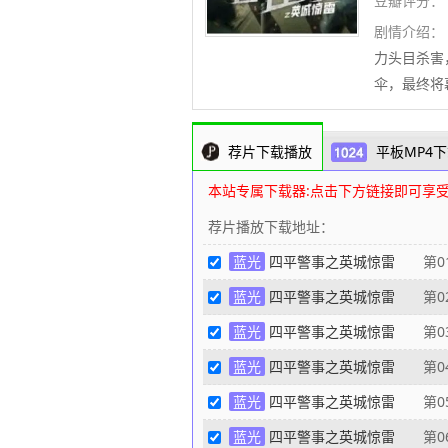
豆瓣评分：
剧情介绍：
力头目杀害
伞，最终将
荐片下载播放
平板MP4下
本站专属下载器:点击下方链接即可享
荐片播放下载地址：
蓝光
四平警事之英城惊雷
第0
蓝光
四平警事之英城惊雷
第0
蓝光
四平警事之英城惊雷
第0
蓝光
四平警事之英城惊雷
第0
蓝光
四平警事之英城惊雷
第0
蓝光
四平警事之英城惊雷
第0