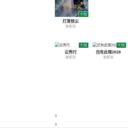
灯落惊尘
更新到
云秀行
岂有此理2026
更新到
更新到
0
0