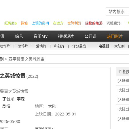
纸牌屋6
诛仙
上锁的房间
在远方
空降利刃
隐秘的角落
沉睡魔咒
一
动漫
综艺
音乐MV
视频短片
公开课
热门影片
动作片
|
恐怖片
|
爱情片
|
科幻片
|
评分最高
电视剧
大陆剧
剧
> 四平警事之英城惊雷
之英城惊雷
(2022)
[大陆剧
[大陆剧
警事之英城惊雷
丁音采
李森
[大陆剧
剧情
地区：
大陆
[大陆剧
上映日期：
2022-05-01
[大陆剧
2026-05-30