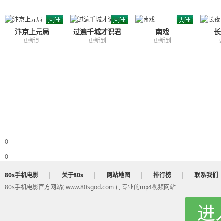
汴京上元局
过遍千城才识君
南戏
长
更新到
更新到
更新到
0
0
80s手机电影
|
关于80s
|
网站地图
|
排行榜
|
联系我们
80s手机电影官方网站( www.80sgod.com ) , 专业的mp4视频网站
进