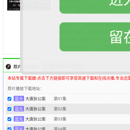
更新日期：
2024-02-07
豆瓣评分：
暂无
豆瓣短评
剧情介绍：
大唐初年，象征皇后权力的
留
当朝官员的事件， “凤印案”引起朝中异
了串联密谋。而赶考科举的狄仁杰（周一
一桩离奇的杀人案。 本剧由狄仁杰查
.......... 展开更多
暗合开始，通过讲述狄仁杰履职各地屡破
黑恶、申律法、助民安，同时得以勘破自
荐片下载播放
平板MP4下载4
了狄仁杰知行合一的人生信条。
80s高
本站专属下载器:点击下方链接即可享受高速下载和在线点播,专治迅
荐片播放下载地址：
蓝光
大唐狄公案
第01集
蓝光
大唐狄公案
第02集
蓝光
大唐狄公案
第03集
蓝光
大唐狄公案
第04集