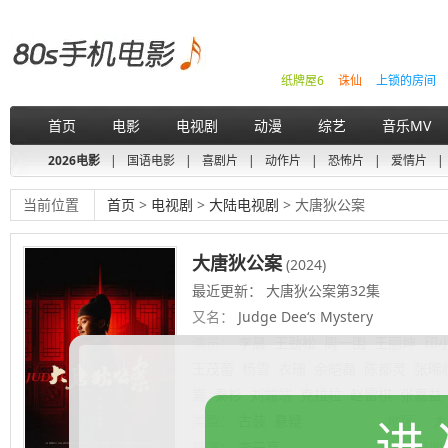
纸牌屋6
诛仙
上锁的房间
首页
电影
电视剧
动漫
综艺
音乐MV
2026电影
|
国语电影
|
喜剧片
|
动作片
|
恐怖片
|
爱情片
|
当前位置
首页
>
电视剧
>
大陆电视剧
> 大唐狄公案
大唐狄公案
(2024)
最近更新： 大唐狄公案第32集
又名：
Judge Dee‘s Mystery
演员：
李晨
王劲松
周一围
王丽坤
印
王茂蕾
杨雪
衣珊
余皑磊
陈都灵
张晞
嵩
秦杉
刘端端
克拉拉
赵雷棋
张嘉益
类型：
古装
悬疑
地区：
大
进
导演：
李云亮
上映日期