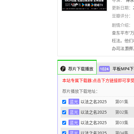
更新日期：
豆瓣评分：
剧情介绍：
查东平市“
枉法。他们
办司法工作
..........
荐片下载播放
平板MP4下
本站专属下载器:点击下方链接即可享
荐片播放下载地址：
蓝光
以法之名2025
第01集
蓝光
以法之名2025
第02集
蓝光
以法之名2025
第03集
蓝光
以法之名2025
第04集