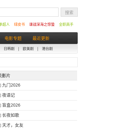
拳超人
绿皮书
谍战深海之惊蛰
全职高手
电影专题
最近更新
|
日韩剧
|
欧美剧
|
港台剧
相关影片
九门2026
]
夜语记
]
盲盒2026
]
长夜如歌
]
天才，女友
]