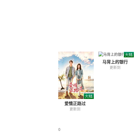
马背上的银行
更新到
爱情正路过
更新到
0