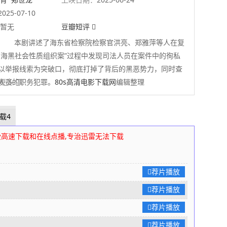
2025-07-10
暂无
豆瓣短评
本剧讲述了海东省检察院检察官洪亮、郑雅萍等人在复
万海黑社会性质组织案”过程中发现司法人员在案件中的徇私
以举报线索为突破口，彻底打掉了背后的黑恶势力，同时查
人员的职务犯罪。
 展开更多
80s高清电影下载网
编辑整理
载4
受高速下载和在线点播,专治迅雷无法下载
荐片播放
荐片播放
荐片播放
荐片播放