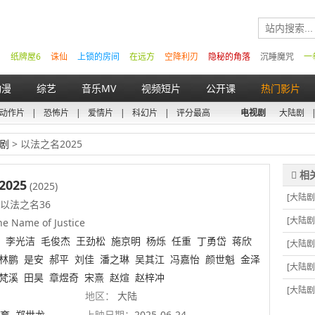
纸牌屋6
诛仙
上锁的房间
在远方
空降利刃
隐秘的角落
沉睡魔咒
一
动漫
综艺
音乐MV
视频短片
公开课
热门影片
动作片
|
恐怖片
|
爱情片
|
科幻片
|
评分最高
电视剧
大陆剧
剧
> 以法之名2025
025
(2025)
[大陆剧
以法之名36
[大陆剧
he Name of Justice
李光洁
毛俊杰
王劲松
施京明
杨烁
任重
丁勇岱
蒋欣
[大陆剧
林鹏
是安
郝平
刘佳
潘之琳
吴其江
冯嘉怡
颜世魁
金泽
[大陆剧
梵溪
田昊
章煜奇
宋熹
赵煊
赵梓冲
[大陆剧
地区：
大陆
育
郑世龙
上映日期：
2025-06-24