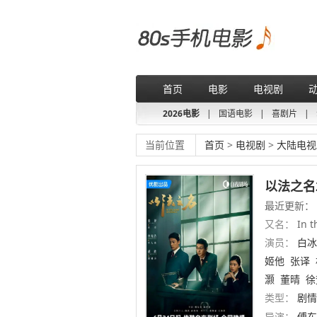
首页
电影
电视剧
2026电影
|
国语电影
|
喜剧片
|
当前位置
首页
>
电视剧
>
大陆电视
以法之名2
最近更新： 
又名：
In t
演员：
白冰
姬他
张译
灏
董晴
徐
类型：
剧情
导演：
傅东