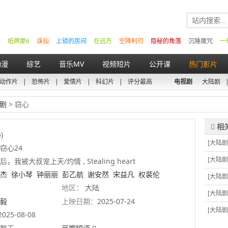
纸牌屋6
诛仙
上锁的房间
在远方
空降利刃
隐秘的角落
沉睡魔咒
一
动漫
综艺
音乐MV
视频短片
公开课
热门影片
动作片
|
恐怖片
|
爱情片
|
科幻片
|
评分最高
电视剧
大陆剧
剧
> 窃心
)
[大陆剧
窃心24
[大陆剧
，我被大叔宠上天/灼情 , Stealing heart
杰
徐小琴
钟丽丽
彭乙航
谢安然
宋益凡
权裴伦
[大陆剧
地区：
大陆
[大陆剧
毅
上映日期：
2025-07-24
[大陆剧
2025-08-08