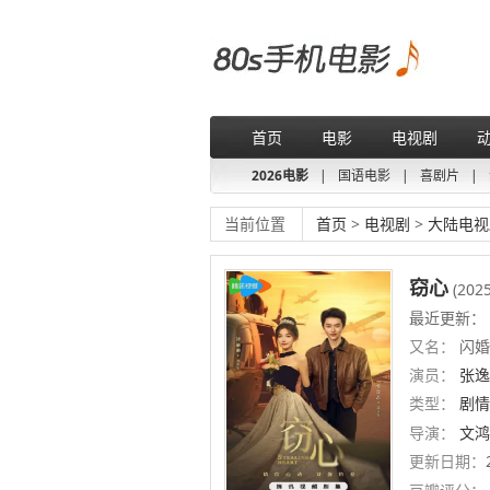
首页
电影
电视剧
2026电影
|
国语电影
|
喜剧片
|
当前位置
首页
>
电视剧
>
大陆电视
窃心
(2025
最近更新： 
又名：
闪婚后
演员：
张逸
类型：
剧情
导演：
文鸿
更新日期：