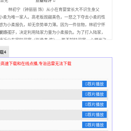
暂无
豆瓣短评
林初宁（钟丽丽 饰）从小在育婴堂长大不识生身父
小柔为唯一家人。高老板觊觎美色，一怒之下夺去小柔的性
想为小柔报仇，却无奈势单力薄。因为一件信物，林初宁怀
家的孩子，决定利用陆家力量为小柔报仇。为了打入陆家，
 展开更多
接近少东家陆司宴（张逸杰 饰），殊不知陆司宴一心想当飞
要一个用来拒绝联姻的挡箭牌，于是两人一拍即合，开启了
载4
恋爱。不料林初宁在陆家宴会上拿出信物当众认亲，成为了
姐。昔日恋人重聚同一屋檐下，虽以姐弟相称却暧昧横生，
受高速下载和在线点播,专治迅雷无法下载
陆司宴以为自己对亲姐姐产生爱欲，为此饱受折磨……
闪婚后，我被大叔宠上天》改编。
80s高清电影下载网
编辑
荐片播放
荐片播放
荐片播放
荐片播放
荐片播放