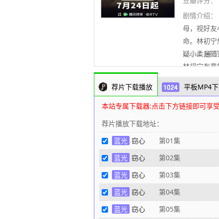
豆瓣评分：
剧情介绍：
母，视好友
命。林初宁
疑小柔是陆
..........
林初宁有意
行员，正需
荐片下载播放
平板MP4下
各怀鬼胎的
陆司宴的姐
本站专属下载器:点击下方链接即可享
不知内情的
荐片播放下载地址：
根据小说《
蓝光
窃心
第01集
整理
蓝光
窃心
第02集
蓝光
窃心
第03集
蓝光
窃心
第04集
蓝光
窃心
第05集