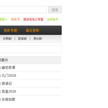
拳超人
绿皮书
谍战深海之惊蛰
全职高手
电影专题
最近更新
|
日韩剧
|
欧美剧
|
港台剧
相关影片
幽宅奇谭
]
九门2026
]
夜语记
]
盲盒2026
]
长夜如歌
]