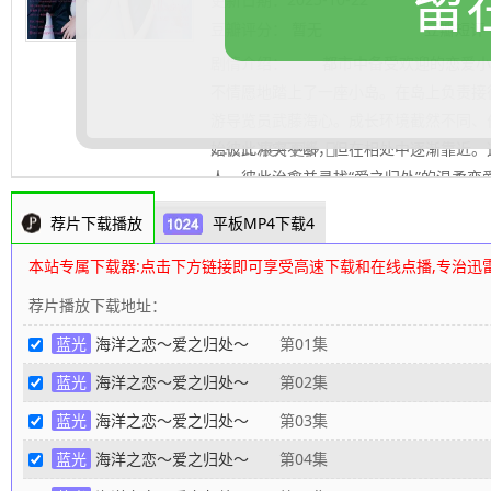
留
豆瓣评分：
暂无
豆瓣短评
剧情介绍：
都市中备受欢迎的恋爱小说
不情愿地踏上了一座小岛。在岛上负责接
游导览员武藤海心。成长环境截然不同、
始彼此冲突不断，但在相处中逐渐靠近。
.......... 展开更多
人，彼此治愈并寻找“爱之归处”的温柔恋
辑整理
荐片下载播放
平板MP4下载4
本站专属下载器:点击下方链接即可享受高速下载和在线点播,专治迅
荐片播放下载地址：
蓝光
海洋之恋～爱之归处～
第01集
蓝光
海洋之恋～爱之归处～
第02集
蓝光
海洋之恋～爱之归处～
第03集
蓝光
海洋之恋～爱之归处～
第04集