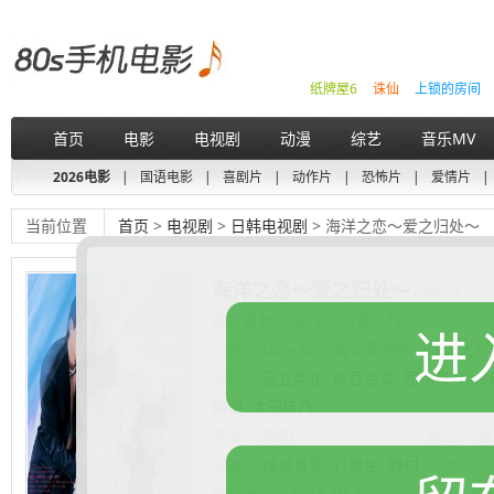
纸牌屋6
诛仙
上锁的房间
首页
电影
电视剧
动漫
综艺
音乐MV
2026电影
|
国语电影
|
喜剧片
|
动作片
|
恐怖片
|
爱情片
|
当前位置
首页
>
电视剧
>
日韩电视剧
> 海洋之恋～爱之归处～
海洋之恋～爱之归处～
(2025)
最近更新： 海洋之恋爱之归处12
进
又名：
Love Sea~愛の居場所~/海洋之
演员：
足立梨花
柳百合菜
西铭骏
川津
瑞穗
太田结乃
类型：
未知
地区：
日
导演：
绫部真弥
灯敦生
野村
上映日期
奈绪
更新日期：
2025-10-22