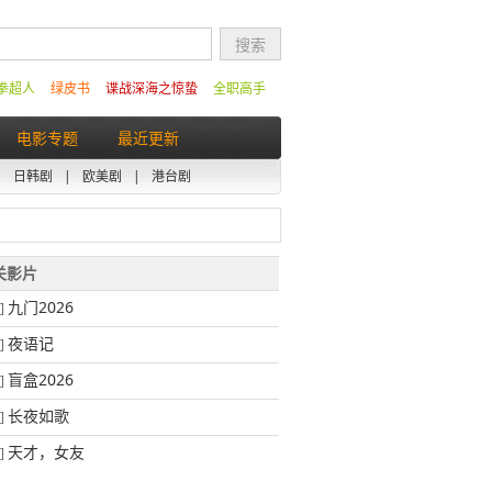
拳超人
绿皮书
谍战深海之惊蛰
全职高手
电影专题
最近更新
|
日韩剧
|
欧美剧
|
港台剧
相关影片
九门2026
]
夜语记
]
盲盒2026
]
长夜如歌
]
天才，女友
]