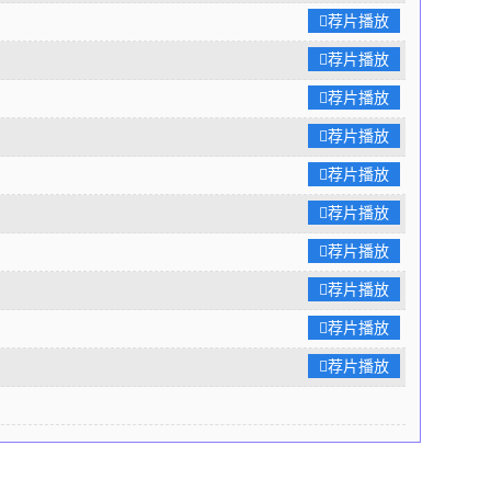
荐片播放
荐片播放
荐片播放
荐片播放
荐片播放
荐片播放
荐片播放
荐片播放
荐片播放
荐片播放