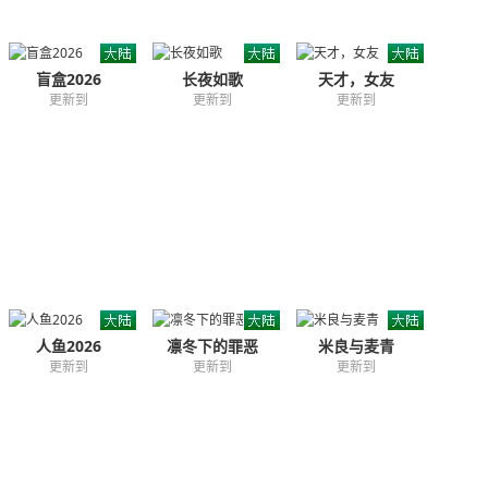
盲盒2026
长夜如歌
天才，女友
更新到
更新到
更新到
人鱼2026
凛冬下的罪恶
米良与麦青
更新到
更新到
更新到