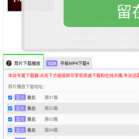
留
豆瓣评分：
暂无
豆瓣短评
剧情介绍：
性情温和的糕点师早濑陆（
海、儿子和母亲经营“早濑洋菓子店”。但
遇害，早濑却被诬为凶手。与此同时，警
饰）登场——他是不择手段、与黑社会勾
.......... 展开更多
心洗清罪名，重启人生，化身为仪堂追查
幸后一香（户田惠梨香 饰）协助他整容
荐片下载播放
平板MP4下载4
谜团之中。
80s高清电影下载网
编辑整理
本站专属下载器:点击下方链接即可享受高速下载和在线点播,专治迅
荐片播放下载地址：
蓝光
重启
第01集
蓝光
重启
第02集
蓝光
重启
第03集
蓝光
重启
第04集