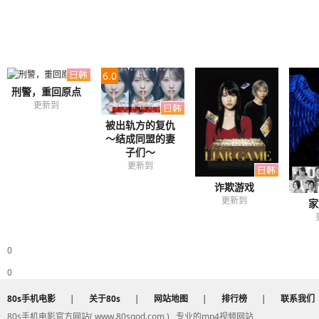
6.0
刑警，重回原点
更新到
被出轨方的复仇
～结成同盟的妻
子们～
更新到
诈欺游戏
更新到
家
0
0
80s手机电影
|
关于80s
|
网站地图
|
排行榜
|
联系我们
80s手机电影官方网站( www.80sgod.com ) , 专业的mp4视频网站