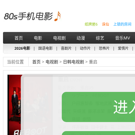
纸牌屋6
诛仙
上锁的房间
首页
电影
电视剧
动漫
综艺
音乐MV
2026电影
|
国语电影
|
喜剧片
|
动作片
|
恐怖片
|
爱情片
|
当前位置
首页
>
电视剧
>
日韩电视剧
> 重启
重启
(2026)
最近更新： 重启09
又名：
リブート , REBOOT
进
演员：
户田惠梨香
塚地武雅
铃木亮平
吕佳代
矢崎滉
藤泽凉架
藤田阳
类型：
悬疑
剧情
地区：
日
导演：
坪井敏雄
田中健太
元
上映日期
井桃
更新日期：
2026-03-25