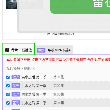
留
更新日期：
2026-02-05
豆瓣评分：
暂无
豆瓣短评
剧情介绍：
一场特大洪水过后，一名身
下停车场，警员乔安娜·马歇尔受命调查
影下载网
编辑整理
荐片下载播放
平板MP4下载4
本站专属下载器:点击下方链接即可享受高速下载和在线点播,专治迅
荐片播放下载地址：
蓝光
洪水之后 第一季
第01集
蓝光
洪水之后 第一季
第02集
蓝光
洪水之后 第一季
第03集
蓝光
洪水之后 第一季
第04集