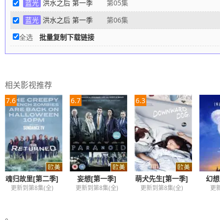
蓝光
洪水之后 第一季
第05集
蓝光
洪水之后 第一季
第06集
全选
批量复制下载链接
相关影视推荐
7.6
6.7
6.3
魂归故里[第二季]
妄想[第一季]
萌犬先生[第一季]
幻想
更新到第8集(全)
更新到第8集(全)
更新到第8集(全)
更