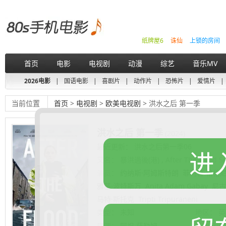
纸牌屋6
诛仙
上锁的房间
首页
电影
电视剧
动漫
综艺
音乐MV
2026电影
|
国语电影
|
喜剧片
|
动作片
|
恐怖片
|
爱情片
|
当前位置
首页
>
电视剧
>
欧美电视剧
> 洪水之后 第一季
洪水之后 第一季
(2024)
最近更新： 洪水之后第一季06
进
又名：
暴洪過後(港) , After The Flood S
演员：
约纳斯·阿姆斯特朗
菲利普·格伦
雅基·波特斯万
Anita Adam Gabay
尼古
马特·斯托克
Tripti Tripuraneni
类型：
未知
地区：
英
导演：
阿祖·萨勒姆
上映日期