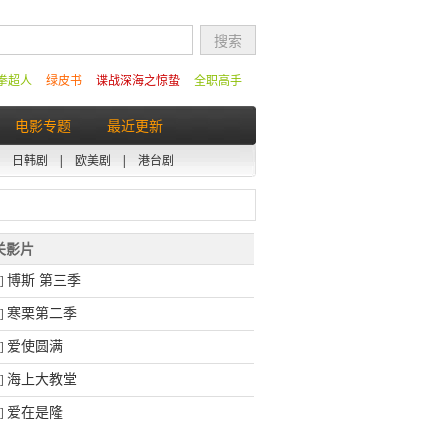
拳超人
绿皮书
谍战深海之惊蛰
全职高手
电影专题
最近更新
|
日韩剧
|
欧美剧
|
港台剧
相关影片
博斯 第三季
]
寒栗第二季
]
爱使圆满
]
海上大教堂
]
爱在是隆
]