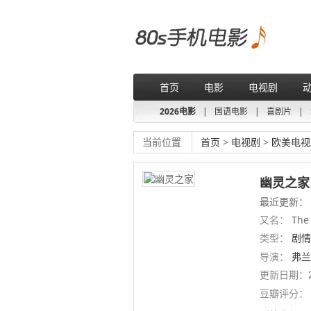
首页
电影
电视剧
2026电影
|
国语电影
|
喜剧片
|
当前位置
首页
>
电视剧
>
欧美电视
幽灵之家
最近更新：
又名：
The 
类型：
剧情
导演：
弗兰
安德烈斯·
更新日期：
豆瓣评分：