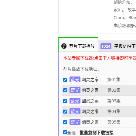
剧情介绍：
家》。 故
Clara、
由阶级斗争
..........
荐片下载播放
平板MP4下
本站专属下载器:点击下方链接即可享
荐片播放下载地址：
蓝光
幽灵之家
第01集
蓝光
幽灵之家
第02集
蓝光
幽灵之家
第03集
蓝光
幽灵之家
第04集
蓝光
幽灵之家
第05集
全选
批量复制下载链接