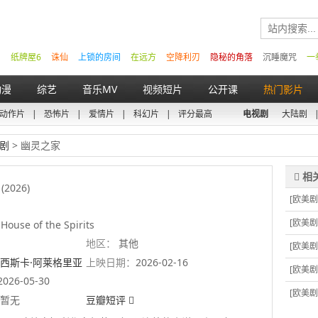
纸牌屋6
诛仙
上锁的房间
在远方
空降利刃
隐秘的角落
沉睡魔咒
一
动漫
综艺
音乐MV
视频短片
公开课
热门影片
动作片
|
恐怖片
|
爱情片
|
科幻片
|
评分最高
电视剧
大陆剧
剧
> 幽灵之家
(2026)
[欧美剧
[欧美剧
House of the Spirits
地区：
其他
[欧美剧
西斯卡·阿莱格里亚
上映日期：
2026-02-16
[欧美剧
伍德
2026-05-30
[欧美剧
暂无
豆瓣短评