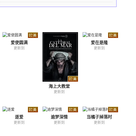
爱使圆满
爱在是隆
更新到
更新到
海上大教堂
更新到
逐爱
逾梦深情
当橘子掉落时
更新到
更新到
更新到