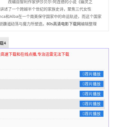
改编自智利作家伊莎贝尔·阿连德的小说《幽灵之
事讲述了一个跨越半个世纪的家族史诗，聚焦三代女性
Blanca和Alba在一个南美保守国家中的命运轨迹，而这个国家
、政治动荡与魔力所塑造。
 展开更多
80s高清电影下载网
编辑整理
载4
受高速下载和在线点播,专治迅雷无法下载
荐片播放
荐片播放
荐片播放
荐片播放
荐片播放