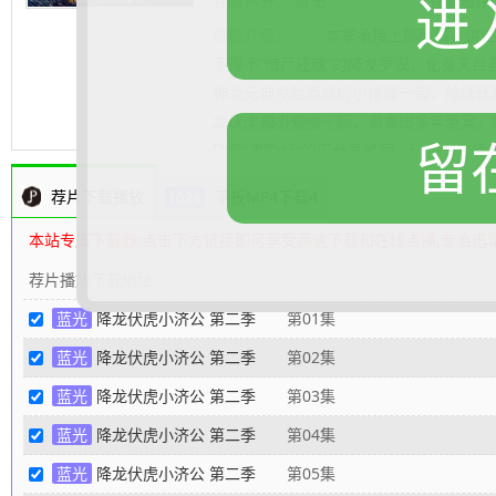
进
豆瓣评分：
暂无
豆瓣短评
剧情介绍：
本季承接上部剧情，讲述了
不得不“借尸还魂”的降龙罗汉，化身天台
神龙元神投胎而成的小修缘一起，除妖伏
龙伏虎和小修缘一起，调查出多年冤案，感
.......... 展开更多
留
破解“鬼吹灯”的天台县诡案，让一对有情..
荐片下载播放
平板MP4下载4
本站专属下载器:点击下方链接即可享受高速下载和在线点播,专治迅
荐片播放下载地址：
蓝光
降龙伏虎小济公 第二季
第01集
蓝光
降龙伏虎小济公 第二季
第02集
蓝光
降龙伏虎小济公 第二季
第03集
蓝光
降龙伏虎小济公 第二季
第04集
蓝光
降龙伏虎小济公 第二季
第05集