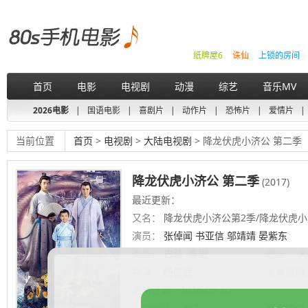
纸牌屋6
诛仙
上锁的房间
首页
电影
电视剧
动漫
综艺
音乐MV
2026电影
|
国语电影
|
喜剧片
|
动作片
|
恐怖片
|
爱情片
|
当前位置
首页
>
电视剧
>
大陆电视剧
> 降龙伏虎小济公 第二季
降龙伏虎小济公 第二季
(2017)
最近更新：
又名：
降龙伏虎小济公第2季/降龙伏虎小
演员：
张倬闻 书亚信 邬靖靖 晏紫东
类型：
古装
喜剧
地区：
大
导演：
杨健武
上映日期
更新日期：
2026-05-30