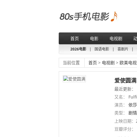
首页
电影
电视剧
2026电影
|
国语电影
|
喜剧片
|
当前位置
首页
>
电视剧
>
欧美电视
爱使圆满
最近更新：
又名：
Ful
演员：
依莎
类型：
剧情
上映日期：
豆瓣评分：