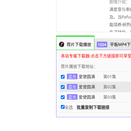
剧情介绍：
满爱意与奉
及。当Pa
能领养一个
..........
生了转折。
学会坚韧，
荐片下载播放
平板MP4下
旅程，颂扬
80s高清电
本站专属下载器:点击下方链接即可享
荐片播放下载地址：
蓝光
爱使圆满
第01集
蓝光
爱使圆满
第02集
蓝光
爱使圆满
第03集
全选
批量复制下载链接