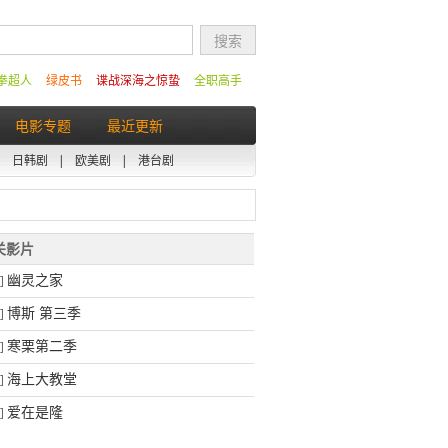
拳超人
绿皮书
谍战深海之惊蛰
全职高手
电影专题
最近更新
|
日韩剧
|
欧美剧
|
港台剧
相关影片
幽灵之家
]
博斯 第三季
]
寒栗第二季
]
海上大教堂
]
爱在是隆
]