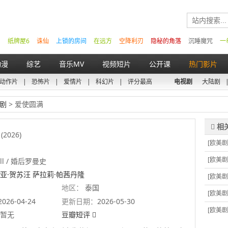
纸牌屋6
诛仙
上锁的房间
在远方
空降利刃
隐秘的角落
沉睡魔咒
一
动漫
综艺
音乐MV
视频短片
公开课
热门影片
动作片
|
恐怖片
|
爱情片
|
科幻片
|
评分最高
电视剧
大陆剧
剧
> 爱使圆满
(2026)
[欧美剧
[欧美剧
fill / 婚后罗曼史
亚·贺苏汪 萨拉莉·帕茜丹隆
[欧美剧
地区：
泰国
[欧美剧
2026-04-24
更新日期：
2026-05-30
[欧美剧
暂无
豆瓣短评