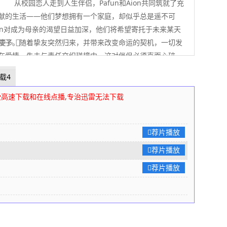
从校园恋人走到人生伴侣，Pafun和Aion共同筑就了充
献的生活——他们梦想拥有一个家庭，却似乎总是遥不可
fun对成为母亲的渴望日益加深，他们将希望寄托于未来某天
孩子。随着挚友突然归来，并带来改变命运的契机，一切发
 展开更多
在爱情、失去与责任交织碰撞中，这对伴侣必须直面心碎、
并迎接成为新手父母的重重挑战。圆满是一段温柔而动人的
载4
了“选择的家人”的意义，以及用爱填补生命缺口的温暖力量
影下载网
编辑整理
受高速下载和在线点播,专治迅雷无法下载
荐片播放
荐片播放
荐片播放