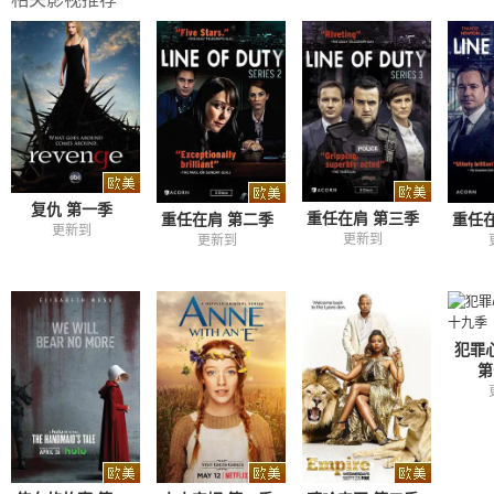
复仇 第一季
重任在肩 第三季
重任在肩 第二季
重任
更新到
更新到
更新到
犯罪
第