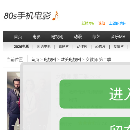
纸牌屋6
诛仙
上锁的房间
首页
电影
电视剧
动漫
综艺
音乐MV
2026电影
|
国语电影
|
喜剧片
|
动作片
|
恐怖片
|
爱情片
|
当前位置
首页
>
电视剧
>
欧美电视剧
> 女教师 第二季
女教师 第二季
(2024)
最近更新：
进
又名：
教师情迷/教师情谜
类型：
剧情
地区：
英
导演：
多米尼克·勒克莱尔
上映日期
更新日期：
2026-05-30
豆瓣短评
豆瓣评分：
7.0