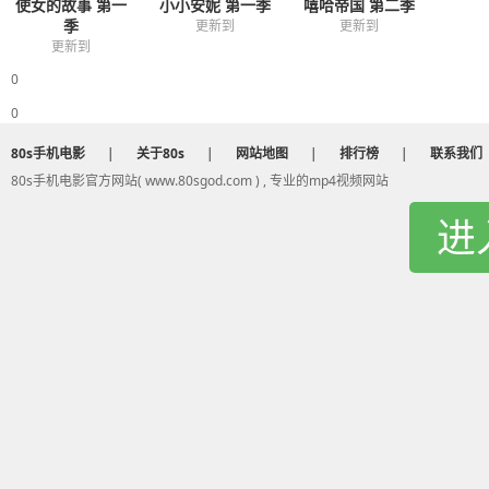
使女的故事 第一
小小安妮 第一季
嘻哈帝国 第二季
季
更新到
更新到
更新到
0
0
80s手机电影
|
关于80s
|
网站地图
|
排行榜
|
联系我们
80s手机电影官方网站( www.80sgod.com ) , 专业的mp4视频网站
进