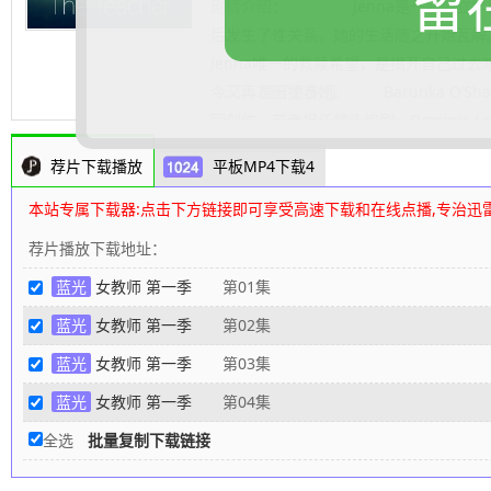
留
剧情介绍：
Jenna是一名公立学校
后发生了性关系，她的生活随之开始瓦解
Jenna唯一的救赎希望，是揭开自己过
今又再次困扰着她。 Barunka O’Shaugh
.......... 展开更多
同创作，前者担任领头编剧，Dominic Le
下载网
编辑整理
荐片下载播放
平板MP4下载4
本站专属下载器:点击下方链接即可享受高速下载和在线点播,专治迅
荐片播放下载地址：
蓝光
女教师 第一季
第01集
蓝光
女教师 第一季
第02集
蓝光
女教师 第一季
第03集
蓝光
女教师 第一季
第04集
全选
批量复制下载链接