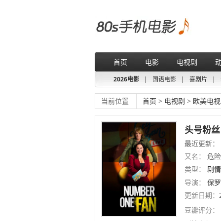
首页
电影
电视剧
2026电影
|
国语电影
|
喜剧片
|
当前位置
首页
>
电视剧
>
欧美电视
头号粉丝
最近更新：
又名：
危险
类型：
剧情
导演：
保罗
更新日期：
豆瓣评分：