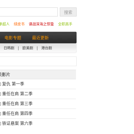
拳超人
绿皮书
谍战深海之惊蛰
全职高手
电影专题
最近更新
|
日韩剧
|
欧美剧
|
港台剧
相关影片
复仇 第一季
]
重任在肩 第二季
]
重任在肩 第三季
]
重任在肩 第四季
]
铁证悬案 第六季
]