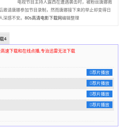
电视节目主持人露西在遭遇袭击时，被粉丝唐娜救
后邀请唐娜参加节目录制，然而唐娜接下来的举止却变得日
人深感不安。
80s高清电影下载网
编辑整理
载4
受高速下载和在线点播,专治迅雷无法下载
荐片播放
荐片播放
荐片播放
荐片播放