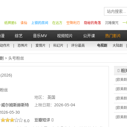
纸牌屋6
诛仙
上锁的房间
在远方
空降利刃
隐秘的角落
沉睡魔咒
一
动漫
综艺
音乐MV
视频短片
公开课
热门影片
动作片
|
恐怖片
|
爱情片
|
科幻片
|
评分最高
电视剧
大陆剧
剧
> 头号粉丝
(2026)
[欧美剧
[欧美剧
粉丝
地区：
英国
[欧美剧
·威尔姆斯赫斯特
上映日期：
2026-05-04
[欧美剧
2026-05-30
[欧美剧
豆瓣短评
6.0