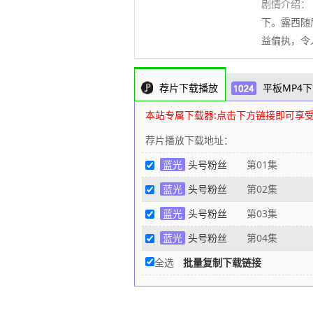
剧情介绍：
下。露西随
益偏执，令
荐片下载播放
平板MP4下
本站专属下载器:点击下方链接即可享
荐片播放下载地址：
蓝光
头号粉丝
第01集
蓝光
头号粉丝
第02集
蓝光
头号粉丝
第03集
蓝光
头号粉丝
第04集
全选
批量复制下载链接