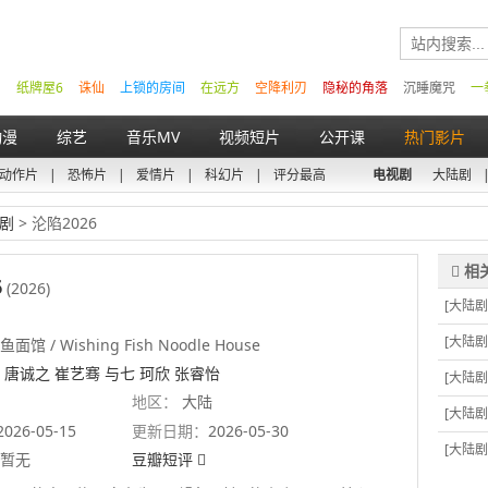
纸牌屋6
诛仙
上锁的房间
在远方
空降利刃
隐秘的角落
沉睡魔咒
一
动漫
综艺
音乐MV
视频短片
公开课
热门影片
动作片
|
恐怖片
|
爱情片
|
科幻片
|
评分最高
电视剧
大陆剧
剧
> 沦陷2026
6
(2026)
[大陆剧
[大陆剧
面馆 / Wishing Fish Noodle House
 唐诚之 崔艺骞 与七 珂欣 张睿怡
[大陆剧
地区：
大陆
[大陆剧
2026-05-15
更新日期：
2026-05-30
[大陆剧
暂无
豆瓣短评