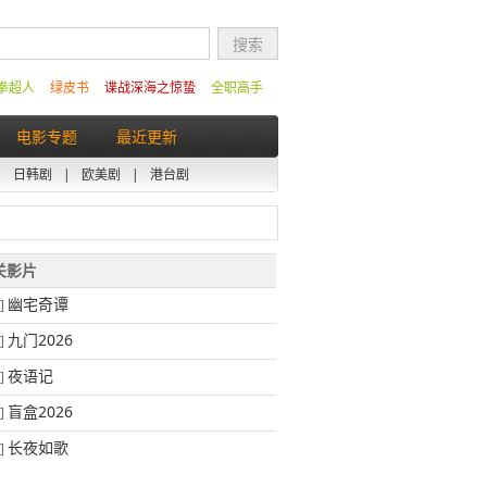
拳超人
绿皮书
谍战深海之惊蛰
全职高手
电影专题
最近更新
|
日韩剧
|
欧美剧
|
港台剧
相关影片
幽宅奇谭
]
九门2026
]
夜语记
]
盲盒2026
]
长夜如歌
]