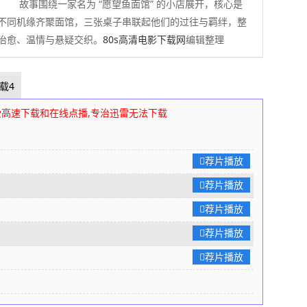
故事围绕一家名为 “愿望鱼面馆” 的小店展开，核心是
不同机缘齐聚面馆，三张桌子串联起他们的过往与羁绊，整
治愈、温情与悬疑交织。
80s高清电影下载网
编辑整理
载4
受高速下载和在线点播,专治迅雷无法下载
荐片播放
荐片播放
荐片播放
荐片播放
荐片播放