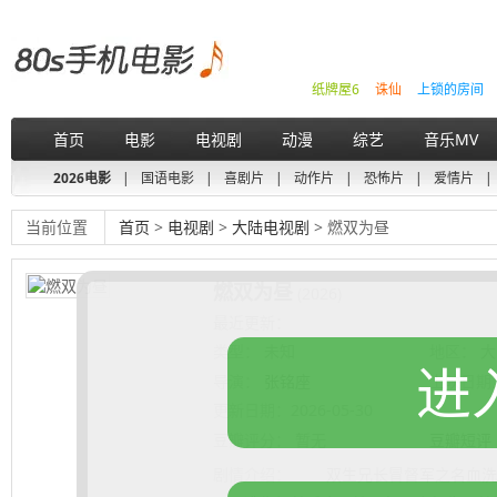
纸牌屋6
诛仙
上锁的房间
首页
电影
电视剧
动漫
综艺
音乐MV
2026电影
|
国语电影
|
喜剧片
|
动作片
|
恐怖片
|
爱情片
|
当前位置
首页
>
电视剧
>
大陆电视剧
> 燃双为昼
燃双为昼
(2026)
最近更新：
类型：
未知
地区：
大
进
导演：
张铭座
上映日期
更新日期：
2026-05-30
豆瓣评分：
暂无
豆瓣短评
剧情介绍：
双生兄长冒督军之名血洗庄