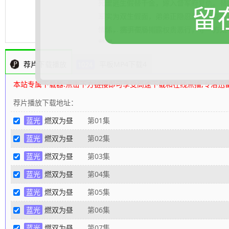
死里逃生假替千金，嫁入督军府复仇。替
留
军实为双生假面，弟弟正隐忍潜伏暗查罪
情愫，携手布局揭露权贵恶行，守一方太
.......... 展开更多
整理
荐片下载播放
平板MP4下载4
本站专属下载器:点击下方链接即可享受高速下载和在线点播,专治迅
荐片播放下载地址：
蓝光
燃双为昼
第01集
蓝光
燃双为昼
第02集
蓝光
燃双为昼
第03集
蓝光
燃双为昼
第04集
蓝光
燃双为昼
第05集
蓝光
燃双为昼
第06集
蓝光
燃双为昼
第07集