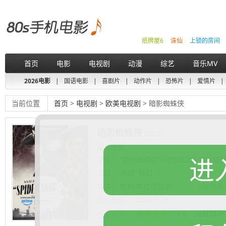
纸牌屋6
诛仙
上锁的房间
首页
电影
电视剧
动漫
综艺
音乐MV
2026电影
|
国语电影
|
喜剧片
|
动作片
|
恐怖片
|
爱情片
|
当前位置
首页
>
电视剧
>
欧美电视剧
> 暗影蜘蛛侠
暗影蜘蛛侠
(2026)
最近更新：
进
又名：
“暗影蜘蛛侠”/“暗影蜘蛛”/暗影蜘蛛/"Sp
类型：
悬疑
科幻
地区：
美
导演：
哈利·布拉德比尔
上映日期
更新日期：
2026-05-31
豆瓣短评
豆瓣评分：
7.5