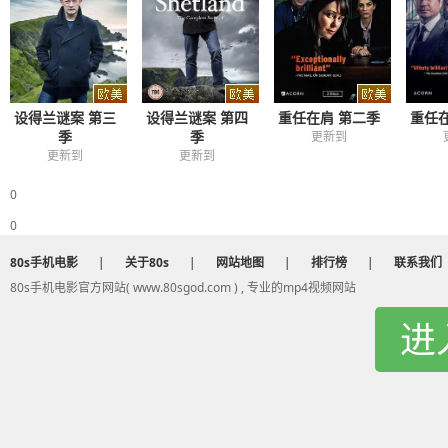
重任在肩 第二季
重任
设得兰谜案 第三
设得兰谜案 第四
季
季
更新到
更新到
更新到
0
0
80s手机电影
|
关于80s
|
网站地图
|
排行榜
|
联系我们
80s手机电影官方网站( www.80sgod.com ) , 专业的mp4视频网站
进