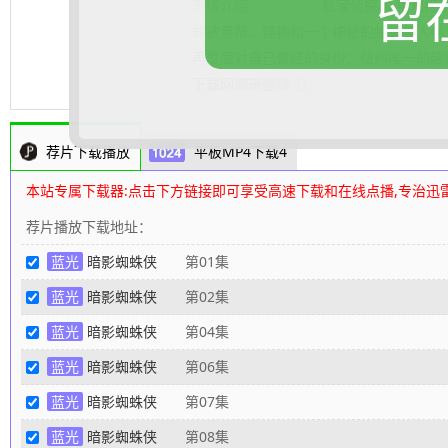
留
剧情介绍：
私家侦探本·莱利接下了
却被黑帮、怪物和一个神秘的蛇蝎美人卷
再度面对自己曾经的身份：纽约唯一的超级
下载网
.......... 展开更多
编辑整理
荐片下载播放
平板MP4下载4
本站专属下载器:点击下方链接即可享受高速下载和在线点播,专治迅
荐片播放下载地址：
蓝光
暗影蜘蛛侠
第01集
蓝光
暗影蜘蛛侠
第02集
蓝光
暗影蜘蛛侠
第04集
蓝光
暗影蜘蛛侠
第06集
蓝光
暗影蜘蛛侠
第07集
蓝光
暗影蜘蛛侠
第08集