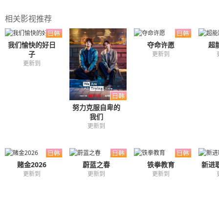
相关影视推荐
我们愉快的好日
夺命许愿
超
子
更新到
更新到
努力克服自卑的
我们
更新到
赌金2026
蔚蓝之春
铁拳教育
新进
更新到
更新到
更新到