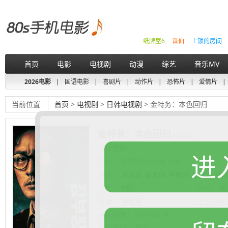
纸牌屋6
诛仙
上锁的房间
首页
电影
电视剧
动漫
综艺
音乐MV
2026电影
|
国语电影
|
喜剧片
|
动作片
|
恐怖片
|
爱情片
|
当前位置
首页
>
电视剧
>
日韩电视剧
> 金特务：本色回归
金特务：本色回归
(2026)
最近更新：
进
又名：
金部长/Agent Kim
演员：
苏志燮 崔大勋 尹敬浩 金成圭 孙
类型：
剧情
地区：
韩
导演：
李胜英
上映日期
更新日期：
2026-06-30