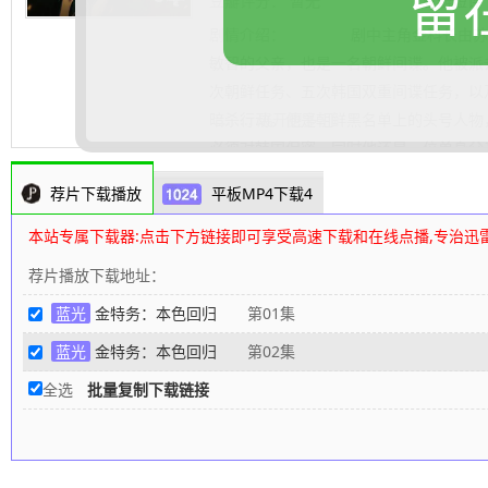
留
豆瓣评分：
暂无
豆瓣短评
剧情介绍：
剧中主角金科长由苏志燮
敏智的父亲，也是一名朝鲜间谍。他被派
次朝鲜任务、五次韩国双重间谍任务，以
暗杀行动。他是朝鲜黑名单上的头号人物
.......... 展开更多
必须对韩国保密。同时他还是一位单身父
家小型储蓄银行有一份稳定的工作，过着
荐片下载播放
平板MP4下载4
载网
编辑整理
本站专属下载器:点击下方链接即可享受高速下载和在线点播,专治迅
荐片播放下载地址：
蓝光
金特务：本色回归
第01集
蓝光
金特务：本色回归
第02集
全选
批量复制下载链接