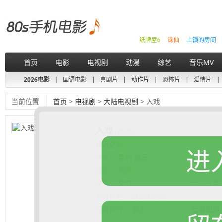
纸牌屋6
诛仙
上锁的房间
首页
电影
电视剧
动漫
综艺
音乐MV
2026电影
|
国语电影
|
喜剧片
|
动作片
|
恐怖片
|
爱情片
|
当前位置
首页
>
电视剧
>
大陆电视剧
> 入戏
入戏
(2026)
最近更新：
进
演员：
奥利 淑元
类型：
剧情
地区：
大
导演：
文刀
上映日期
更新日期：
2026-06-30
豆瓣评分：
暂无
豆瓣短评