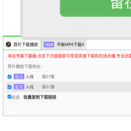
留
剧情介绍：
改编自童子的小说《入戏
困境的演员张准去试戏电影《入戏》，遇
桀骜不驯还是没有边界？面对甄心的得
的脾气却只能忍耐，最终他通过试戏拿到
.......... 展开更多
医生与病患的爱欲较量。 可谁能想到
一刻开始戏内戏外谁已入戏……
80s高清
荐片下载播放
平板MP4下载4
本站专属下载器:点击下方链接即可享受高速下载和在线点播,专治迅
荐片播放下载地址：
蓝光
入戏
第01集
蓝光
入戏
第01集
全选
批量复制下载链接