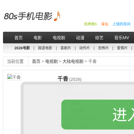
纸牌屋6
诛仙
上锁的房间
首页
电影
电视剧
动漫
综艺
音乐MV
2026电影
|
国语电影
|
喜剧片
|
动作片
|
恐怖片
|
爱情片
|
当前位置
首页
>
电视剧
>
大陆电视剧
> 千香
千香
(2026)
最近更新：
又名：
千香引 / 千香百媚
类型：
古装
地区：
大
进
导演：
鞠觉亮
上映日期
更新日期：
2026-07-01
豆瓣评分：
暂无
豆瓣短评