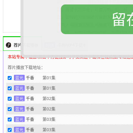
剧情介绍：
该剧改编自十四郎的小说《
现，得建木之实者，可御万物，仙、妖、魔三
留
后，雷修远为救相依为命的大哥，有意接
下两人一同进入雏凤书院修习。书院以命
.......... 展开更多
的友情，也埋下情动的念想。与雷修远也
同一门派，就在两颗心越靠越近之时，身
荐片下载播放
平板MP4下载4
不断脱胎换骨成了冰雪之姿的姜黎非。这
追查她的身世和来历。雷修远一路生死相
本站专属下载器:点击下方链接即可享受高速下载和在线点播,专治迅
里，走入雾一般的迷阵。相遇并非偶然，
荐片播放下载地址：
身世背景的设定又让他们相爱而不得。最
蓝光
千香
第01集
自身换回三界的太平。
80s高清电影下载
蓝光
千香
第01集
蓝光
千香
第02集
蓝光
千香
第02集
蓝光
千香
第03集
蓝光
千香
第03集