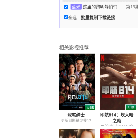
蓝光
这里的黎明静悄悄
第19
全选
批量复制下载链接
相关影视推荐
深宅绅士
印航814：坎大哈
之劫
更新到断袖少爷17
更新到印航814：坎
大哈之劫06