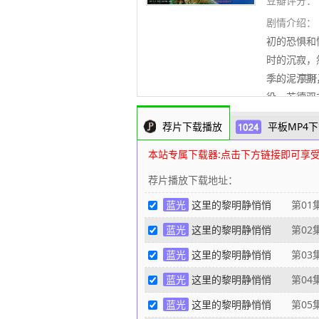
豆瓣评分：
剧情介绍：
初的恐惧和
时的沉寂，
季的泥泞期
..........
役，苏德双
大背景下发生
荐片下载播放
平板MP4下
天。驻守会
女高射炮手
本站专属下载器:点击下方链接即可享
荐片播放下载地址：
蓝光
这里的黎明静悄悄
第01
蓝光
这里的黎明静悄悄
第02
蓝光
这里的黎明静悄悄
第03
蓝光
这里的黎明静悄悄
第04
蓝光
这里的黎明静悄悄
第05