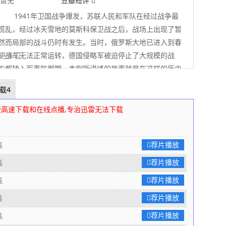
暂无
豆瓣短评
1941年卫国战争爆发，苏联人民和军队在经过战争最
慌乱，经过冰天雪地的莫斯科保卫战之后，战场上出现了暂
然而局部的战斗仍时有发生。当时，俄罗斯大地已进入到春
，战车无法正常运转，德国侵略军被迫停止了大规模的战
 展开更多
方都转入军事防御期。本剧所讲述的故事就是在这样的历史
的。1942年夏天，一个代号为“171会让站”的村子。这
载4
让站的军运指挥员瓦斯科夫准尉迎来了一批充满青春活力的
……
80s高清电影下载网
编辑整理
受高速下载和在线点播,专治迅雷无法下载
荐片播放
集
荐片播放
集
荐片播放
集
荐片播放
集
荐片播放
集