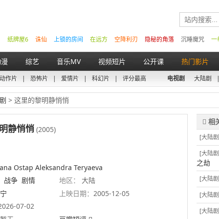
纸牌屋6
诛仙
上锁的房间
在远方
空降利刃
隐秘的角落
沉睡魔咒
一
动漫
综艺
音乐MV
视频短片
公开课
热门影片
动作片
|
恐怖片
|
爱情片
|
科幻片
|
评分最高
电视剧
大陆剧
剧
> 这里的黎明静悄悄
明静悄悄
(2005)
[大陆剧
[大陆剧
之劫
yana Ostap Aleksandra Teryaeva
[大陆剧
战争
剧情
地区：
大陆
宁
上映日期：
2005-12-05
[大陆剧
2026-07-02
[大陆剧