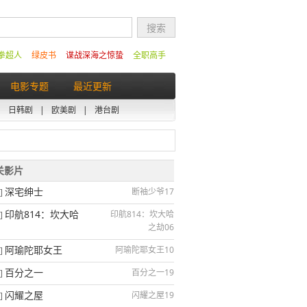
拳超人
绿皮书
谍战深海之惊蛰
全职高手
电影专题
最近更新
|
日韩剧
|
欧美剧
|
港台剧
相关影片
深宅绅士
断袖少爷17
]
印航814：坎大哈
印航814：坎大哈
]
之劫06
阿瑜陀耶女王
阿瑜陀耶女王10
]
百分之一
百分之一19
]
闪耀之屋
闪耀之屋19
]