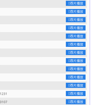
荐片播放
荐片播放
荐片播放
荐片播放
荐片播放
荐片播放
荐片播放
荐片播放
荐片播放
荐片播放
荐片播放
荐片播放
1231
荐片播放
0107