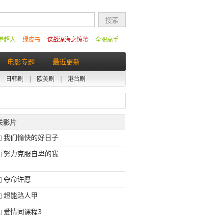
拳超人
绿皮书
谍战深海之惊蛰
全职高手
电影专题
最近更新
|
日韩剧
|
欧美剧
|
港台剧
相关影片
我们愉快的好日子
]
努力克服自卑的我
]
夺命许愿
]
超能路人甲
]
爱情同课程3
]