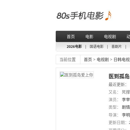
首页
电影
电视剧
2026电影
|
国语电影
|
喜剧片
|
当前位置
首页
>
电视剧
>
日韩电视
医到孤岛
最近更新：
又名：
死撑医
演员：
李宰
类型：
剧情
导演：
李明
更新日期：