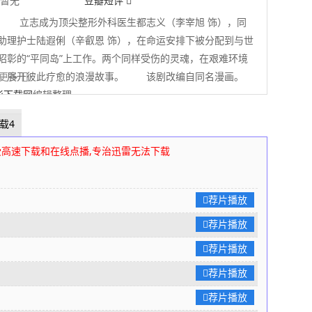
暂无
豆瓣短评
立志成为顶尖整形外科医生都志义（李宰旭 饰），同
助理护士陆遐俐（辛叡恩 饰），在命运安排下被分配到与世
昭彰的“平同岛”上工作。两个同样受伤的灵魂，在艰难环境
，展开彼此疗愈的浪漫故事。 该剧改编自同名漫画。
 展开更多
影下载网
编辑整理
载4
受高速下载和在线点播,专治迅雷无法下载
荐片播放
荐片播放
荐片播放
荐片播放
荐片播放