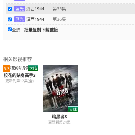
蓝光
滇西1944
第35集
蓝光
滇西1944
第36集
全选
批量复制下载链接
相关影视推荐
5.3
校花的贴身高手3
更新到第12集(全)
暗黑者3
更新到第24集