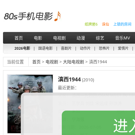
纸牌屋6
诛仙
上锁的房间
首页
电影
电视剧
动漫
综艺
音乐MV
2026电影
|
国语电影
|
喜剧片
|
动作片
|
恐怖片
|
爱情片
|
当前位置
首页
>
电视剧
>
大陆电视剧
> 滇西1944
滇西1944
(2010)
最近更新：
又名：
滇西一九四四/DIAN WEST IN 19
演员：
王学兵 刘佳 宋运成 孙洪涛
类型：
未知
地区：
大
进
导演：
宁海强
上映日期
更新日期：
2026-07-06