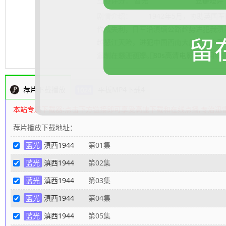
豆瓣评分：
暂无
豆瓣短评
剧情介绍：
1942年5月，协助英国军
作战失利，日军沿滇缅公路趁势进犯我滇
留
越怒江天险，进犯中国西南大后方。中国
遏制在怒江西岸。
.......... 展开更多
80s高清电影下载网
编
荐片下载播放
平板MP4下载4
本站专属下载器:点击下方链接即可享受高速下载和在线点播,专治迅
荐片播放下载地址：
蓝光
滇西1944
第01集
蓝光
滇西1944
第02集
蓝光
滇西1944
第03集
蓝光
滇西1944
第04集
蓝光
滇西1944
第05集