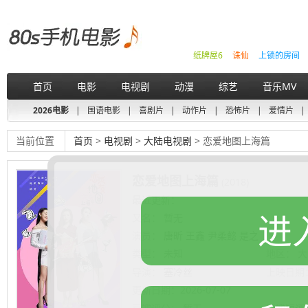
纸牌屋6
诛仙
上锁的房间
首页
电影
电视剧
动漫
综艺
音乐MV
2026电影
|
国语电影
|
喜剧片
|
动作片
|
恐怖片
|
爱情片
|
当前位置
首页
>
电视剧
>
大陆电视剧
> 恋爱地图上海篇
恋爱地图上海篇
(2018)
最近更新：
进
又名：
暂无
演员：
唐昕 王鑫 尹柔懿 是之
类型：
未知
地区：
大
导演：
塞冷丝
上映日期
更新日期：
2026-07-07