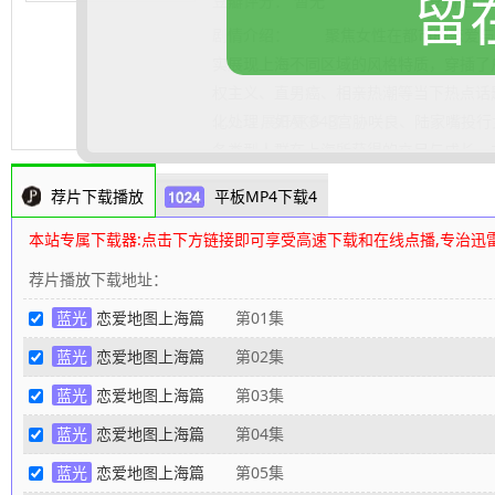
留
豆瓣评分：
暂无
豆瓣短评
剧情介绍：
聚焦女性在都市的恋爱与生
实展现上海不同区域的风格特质，穿插了
权主义、直男癌、相亲热潮等当下热点话
化处理，如AKB48宫胁咲良、陆家嘴投
.......... 展开更多
各类型人群在上海所获得的立足与成长。本
景，讲述了独身女子JOJO大学毕业后留
荐片下载播放
平板MP4下载4
功”的人生。随着JOJO在不同区域的生
升级。在追求事业和爱情的跌宕起伏中，J
本站专属下载器:点击下方链接即可享受高速下载和在线点播,专治迅
到逐渐确立自己的价值观和人生观，明白
荐片播放下载地址：
意义所在，最终实现了自我成长与蜕变。
蓝光
恋爱地图上海篇
第01集
蓝光
恋爱地图上海篇
第02集
蓝光
恋爱地图上海篇
第03集
蓝光
恋爱地图上海篇
第04集
蓝光
恋爱地图上海篇
第05集