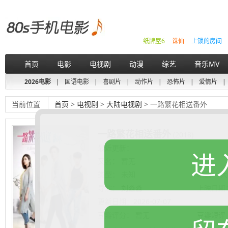
纸牌屋6
诛仙
上锁的房间
首页
电影
电视剧
动漫
综艺
音乐MV
2026电影
|
国语电影
|
喜剧片
|
动作片
|
恐怖片
|
爱情片
|
当前位置
首页
>
电视剧
>
大陆电视剧
> 一路繁花相送番外
一路繁花相送番外
(2018)
最近更新：
进
又名：
暂无
类型：
未知
地区：
大
导演：
刘淼淼
上映日期
更新日期：
2026-07-07
豆瓣评分：
暂无
豆瓣短评