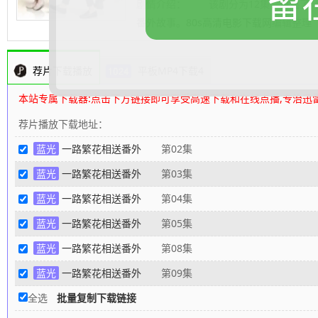
留
剧情介绍：
该剧分为12集，讲述了《
番外故事。
80s高清电影下载网
编辑整理
荐片下载播放
平板MP4下载4
本站专属下载器:点击下方链接即可享受高速下载和在线点播,专治迅
荐片播放下载地址：
蓝光
一路繁花相送番外
第02集
蓝光
一路繁花相送番外
第03集
蓝光
一路繁花相送番外
第04集
蓝光
一路繁花相送番外
第05集
蓝光
一路繁花相送番外
第08集
蓝光
一路繁花相送番外
第09集
全选
批量复制下载链接